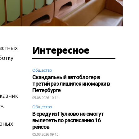
Интересное
естных
ботку
Общество
Скандальный автоблогер в
третий раз лишился иномарки в
Петербурге
аказчик
05.08.2026 10:14
».
Общество
В среду из Пулково не смогут
вылететь по расписанию 16
арных
рейсов
05.08.2026 09:15