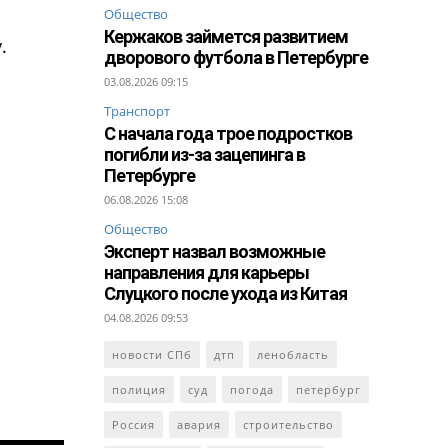
Общество
Кержаков займется развитием
.
дворового футбола в Петербурге
03.08.2026 09:15
Транспорт
С начала года трое подростков
погибли из-за зацепинга в
Петербурге
06.08.2026 15:08
Общество
Эксперт назвал возможные
направления для карьеры
Слуцкого после ухода из Китая
04.08.2026 09:53
новости СПб
дтп
ленобласть
полиция
суд
погода
петербург
Россия
авария
строительство