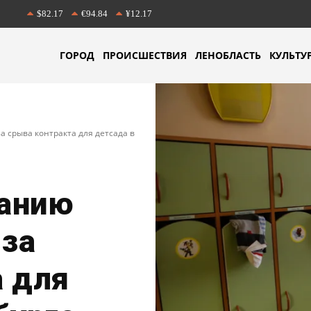
$82.17
€94.84
¥12.17
ГОРОД
ПРОИСШЕСТВИЯ
ЛЕНОБЛАСТЬ
КУЛЬТУ
а срыва контракта для детсада в
анию
-за
а для