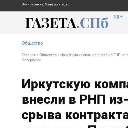
Воскресенье, 9 августа 2026
18+
Общество
Главная
Общество
Иркутскую компанию внесли в РНП из-з
Петербурге
Иркутскую комп
внесли в РНП из
срыва контракт