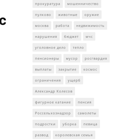
прокуратура
мошенничество
с
пулково
животные
оружие
москва
работа
недвижимость
нарушения
бюджет
мчс
уголовное дело
тепло
пенсионеры
мусор
росгвардия
выплаты
закрытие
космос
ограничения
ущерб
Александр Колесов
фигурное катание
пенсия
Россельхознадзор
самолеты
подростки
уборка
певица
развод
королевская семья