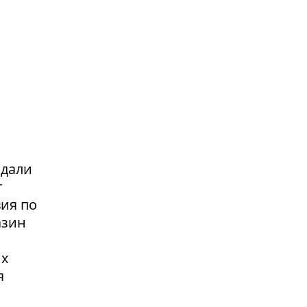
адали
т
вия по
азин
их
я