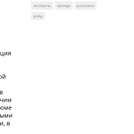
эксперты
аренда
россияне
рейд
нция
ой
в
очим
зюме
выми
и, в