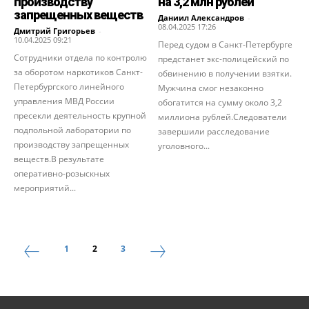
производству
на 3,2 млн рублей
запрещенных веществ
Даниил Александров
-
08.04.2025 17:26
Дмитрий Григорьев
-
10.04.2025 09:21
Перед судом в Санкт-Петербурге
Сотрудники отдела по контролю
предстанет экс-полицейский по
за оборотом наркотиков Санкт-
обвинению в получении взятки.
Петербургского линейного
Мужчина смог незаконно
управления МВД России
обогатится на сумму около 3,2
пресекли деятельность крупной
миллиона рублей.Следователи
подпольной лаборатории по
завершили расследование
производству запрещенных
уголовного...
веществ.В результате
оперативно-розыскных
мероприятий...
1
2
3