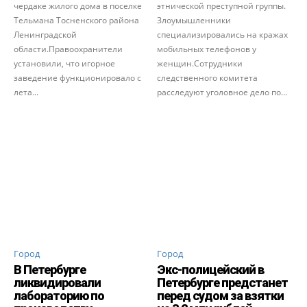
чердаке жилого дома в поселке
этнической преступной группы.
Тельмана Тосненского района
Злоумышленники
Ленинградской
специализировались на кражах
области.Правоохранители
мобильных телефонов у
установили, что игорное
женщин.Сотрудники
заведение функционировало с
следственного комитета
лета...
расследуют уголовное дело по...
Город
Город
В Петербурге
Экс-полицейский в
ликвидировали
Петербурге предстанет
лабораторию по
перед судом за взятки