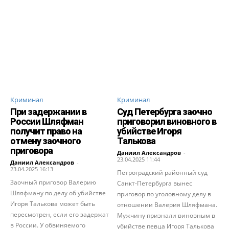
Криминал
Криминал
При задержании в
Суд Петербурга заочно
России Шляфман
приговорил виновного в
получит право на
убийстве Игоря
отмену заочного
Талькова
приговора
Даниил Александров
-
23.04.2025 11:44
Даниил Александров
-
23.04.2025 16:13
Петроградский районный суд
Заочный приговор Валерию
Санкт-Петербурга вынес
Шляфману по делу об убийстве
приговор по уголовному делу в
Игоря Талькова может быть
отношении Валерия Шляфмана.
пересмотрен, если его задержат
Мужчину признали виновным в
в России. У обвиняемого
убийстве певца Игоря Талькова