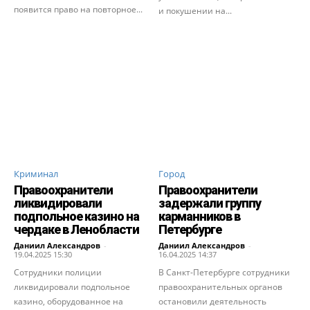
появится право на повторное...
и покушении на...
Криминал
Город
Правоохранители
Правоохранители
ликвидировали
задержали группу
подпольное казино на
карманников в
чердаке в Ленобласти
Петербурге
Даниил Александров
-
Даниил Александров
-
19.04.2025 15:30
16.04.2025 14:37
Сотрудники полиции
В Санкт-Петербурге сотрудники
ликвидировали подпольное
правоохранительных органов
казино, оборудованное на
остановили деятельность