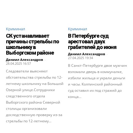
Криминал
Криминал
СК устанавливает
В Петербурге суд
причины стрельбы по
арестовал двух
школьнику в
грабителей до июня
Выборгском районе
Даниил Александров
-
27.04.2025 19:34
Даниил Александров
-
28.04.2025 16:57
В Санкт-Петербурге двое мужчин
Следователи выясняют
взломали дверь в коммуналке,
обстоятельства стрельбы по 12-
избили жильца и украли деньги
летнему школьнику на Большой
и часы. Колпинский районный
Озерной улице.Сотрудники
суд оставил их под стражей до
следственного отдела
конца...
Выборгского района Северной
столицы организовали
доследственную проверку из-за
стрельбы по 12-летнему...