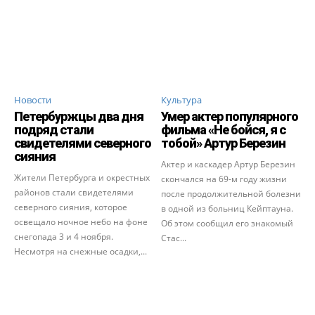
Новости
Культура
Петербуржцы два дня
Умер актер популярного
подряд стали
фильма «Не бойся, я с
свидетелями северного
тобой» Артур Березин
сияния
Актер и каскадер Артур Березин
Жители Петербурга и окрестных
скончался на 69-м году жизни
районов стали свидетелями
после продолжительной болезни
северного сияния, которое
в одной из больниц Кейптауна.
освещало ночное небо на фоне
Об этом сообщил его знакомый
снегопада 3 и 4 ноября.
Стас...
Несмотря на снежные осадки,...