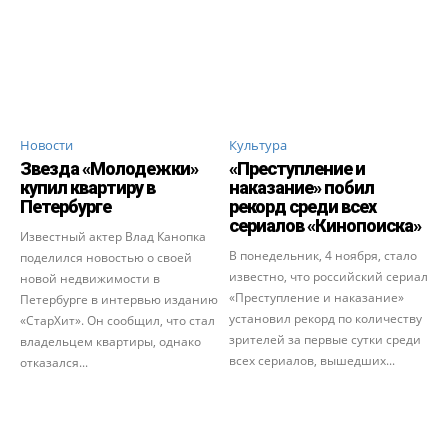
Новости
Культура
Звезда «Молодежки»
«Преступление и
купил квартиру в
наказание» побил
Петербурге
рекорд среди всех
сериалов «Кинопоиска»
Известный актер Влад Канопка
В понедельник, 4 ноября, стало
поделился новостью о своей
известно, что российский сериал
новой недвижимости в
«Преступление и наказание»
Петербурге в интервью изданию
установил рекорд по количеству
«СтарХит». Он сообщил, что стал
зрителей за первые сутки среди
владельцем квартиры, однако
всех сериалов, вышедших...
отказался...