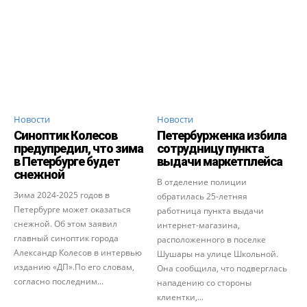
Новости
Новости
Синоптик Колесов
Петербурженка избила
предупредил, что зима
сотрудницу пункта
в Петербурге будет
выдачи маркетплейса
снежной
В отделение полиции
Зима 2024-2025 годов в
обратилась 25-летняя
Петербурге может оказаться
работница пункта выдачи
снежной. Об этом заявил
интернет-магазина,
главный синоптик города
расположенного в поселке
Александр Колесов в интервью
Шушары на улице Школьной.
изданию «ДП».По его словам,
Она сообщила, что подверглась
согласно последним...
нападению со стороны
клиентки,...