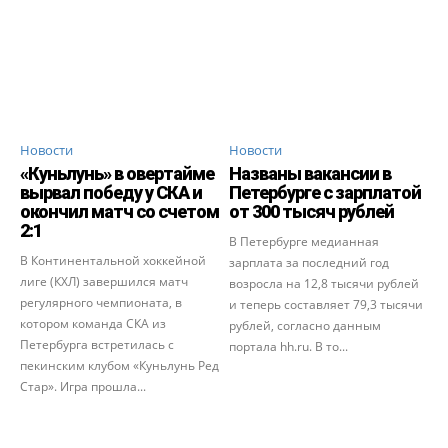
Новости
Новости
«Куньлунь» в овертайме
Названы вакансии в
вырвал победу у СКА и
Петербурге с зарплатой
окончил матч со счетом
от 300 тысяч рублей
2:1
В Петербурге медианная
В Континентальной хоккейной
зарплата за последний год
лиге (КХЛ) завершился матч
возросла на 12,8 тысячи рублей
регулярного чемпионата, в
и теперь составляет 79,3 тысячи
котором команда СКА из
рублей, согласно данным
Петербурга встретилась с
портала hh.ru. В то...
пекинским клубом «Куньлунь Ред
Стар». Игра прошла...