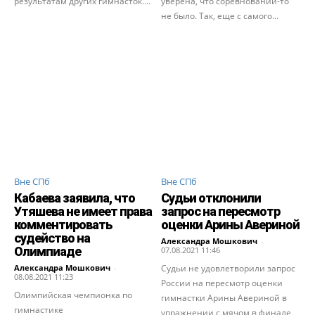
результатам других гимнасток....
уверена, что соревнований-то
не было. Так, еще с самого...
Вне СПб
Вне СПб
Кабаева заявила, что
Судьи отклонили
Утяшева не имеет права
запрос на пересмотр
комментировать
оценки Арины Авериной
судейство на
Александра Мошкович
-
Олимпиаде
07.08.2021 11:46
Александра Мошкович
-
Судьи не удовлетворили запрос
08.08.2021 11:23
России на пересмотр оценки
Олимпийская чемпионка по
гимнастки Арины Авериной в
гимнастике
упражнении с мячом в финале