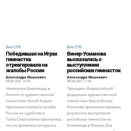
Вне СПб
Вне СПб
Победившая на Играх
Винер-Усманова
гимнастка
высказалась о
отреагировала на
выступлении
жалобы России
российских гимнасток
Александра Мошкович
-
Александра Мошкович
-
08.08.2021 16:30
08.08.2021 11:56
Чемпионка Олимпиады в
Президент Всероссийской
Японии по художественной
федерации художественной
гимнастике Линой Ашрам
гимнастики Ирина Винер-
прокомментировала жалобы
Усманова прокомментировала
России на судейство в
результаты выступления
Токио.Спортсменка призналась,
российских гимнасток на
что не проявляла интереса к
Олимпиаде в Японии.Она