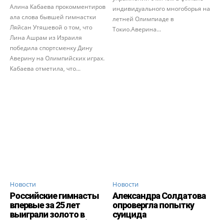
Алина Кабаева прокомментиров
индивидуального многоборья на
ала слова бывшей гимнастки
летней Олимпиаде в
Ляйсан Утяшевой о том, что
Токио.Аверина...
Лина Ашрам из Израиля
победила спортсменку Дину
Аверину на Олимпийских играх.
Кабаева отметила, что...
Новости
Новости
Российские гимнасты
Александра Солдатова
впервые за 25 лет
опровергла попытку
выиграли золото в
суицида