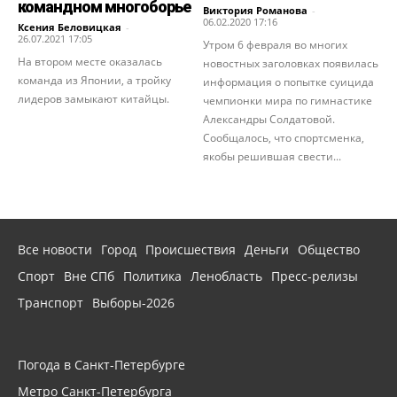
командном многоборье
Виктория Романова
-
06.02.2020 17:16
Ксения Беловицкая
-
26.07.2021 17:05
Утром 6 февраля во многих
На втором месте оказалась
новостных заголовках появилась
команда из Японии, а тройку
информация о попытке суицида
лидеров замыкают китайцы.
чемпионки мира по гимнастике
Александры Солдатовой.
Сообщалось, что спортсменка,
якобы решившая свести...
Все новости
Город
Происшествия
Деньги
Общество
Спорт
Вне СПб
Политика
Ленобласть
Пресс-релизы
Транспорт
Выборы-2026
Погода в Санкт-Петербурге
Метро Санкт-Петербурга