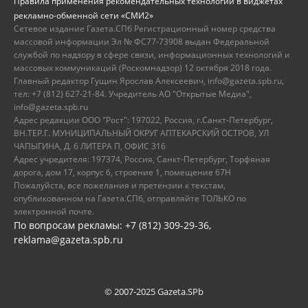
Правила применения рекомендательных технологий в виджетах
рекламно-обменной сети «СМИ2»
Сетевое издание Газета.СПб Регистрационный номер средства
массовой информации Эл № ФС77-73908 выдан Федеральной
службой по надзору в сфере связи, информационных технологий и
массовых коммуникаций (Роскомнадзор) 12 октября 2018 года.
Главный редактор Гущин Ярослав Алексеевич, info@gazeta.spb.ru,
тел: +7 (812) 627-21-84. Учредитель АО "Открытые Медиа",
info@gazeta.spb.ru
Адрес редакции ООО "Рост": 197022, Россия, г.Санкт-Петербург,
ВН.ТЕР.Г. МУНИЦИПАЛЬНЫЙ ОКРУГ АПТЕКАРСКИЙ ОСТРОВ, УЛ
ЧАПЫГИНА, Д. 6 ЛИТЕРА П, ОФИС 316
Адрес учредителя: 197374, Россия, Санкт-Петербург, Торфяная
дорога, дом 17, корпус 6, строение 1, помещение 67Н
Пожалуйста, все пожелания и претензии к текстам,
опубликованном на Газета.СПб, отправляйте ТОЛЬКО по
электронной почте.
По вопросам рекламы: +7 (812) 309-29-36,
reklama@gazeta.spb.ru
© 2007-2025 Gazeta.SPb