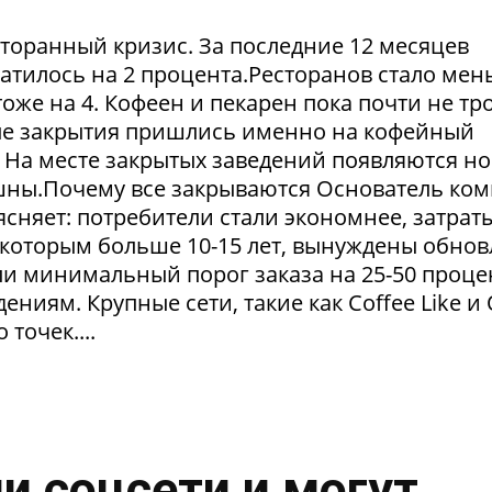
сторанный кризис. За последние 12 месяцев
атилось на 2 процента.Ресторанов стало мен
тоже на 4. Кофеен и пекарен пока почти не тр
ые закрытия пришлись именно на кофейный
. На месте закрытых заведений появляются но
пешны.Почему все закрываются Основатель ко
сняет: потребители стали экономнее, затрат
 которым больше 10-15 лет, вынуждены обнов
и минимальный порог заказа на 25-50 проце
ниям. Крупные сети, такие как Coffee Like и
 точек....
и соцсети и могут