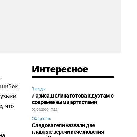
Интересное
.
 ошибок
Звезды
музыки
Лариса Долина готова к дуэтам с
современными артистами
, что
03.08.2026 17:28
Общество
Следователи назвали две
главные версии исчезновения
на