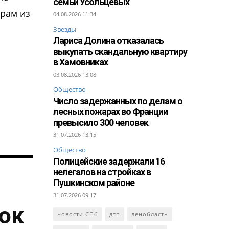
семьи Усольцевых
рам из
04.08.2026 11:34
Звезды
Лариса Долина отказалась
выкупать скандальную квартиру
в Хамовниках
03.08.2026 13:08
Общество
Число задержанных по делам о
лесных пожарах во Франции
превысило 300 человек
31.07.2026 13:15
Общество
Полицейские задержали 16
нелегалов на стройках в
Пушкинском районе
31.07.2026 09:17
ток
новости СПб
дтп
ленобласть