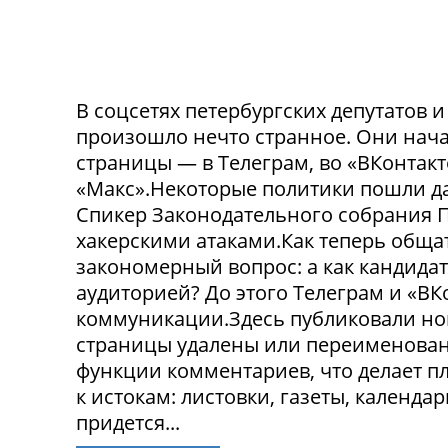
В соцсетях петербургских депутатов 
произошло нечто странное. Они нача
страницы — в Телеграм, во «ВКонтак
«Макс».Некоторые политики пошли да
Спикер Законодательного собрания П
хакерскими атаками.Как теперь обща
закономерный вопрос: а как кандида
аудиторией? До этого Телеграм и «В
коммуникации.Здесь публиковали нов
страницы удалены или переименованы
функции комментариев, что делает п
к истокам: листовки, газеты, календа
придется...