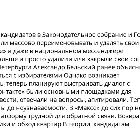
и кандидатов в Законодательное собрание и Г
ли массово переименовывать и удалять свои
те» и даже в национальном мессенджере
льше и просто удалили или закрыли свои соц
етербурга Александр Бельский ранее объясн
ться с избирателями Однако возникает
ты теперь планируют выстраивать диалог с
Контакте» были основными площадками для
ости, отвечали на вопросы, агитировали. Те
 до неузнаваемости. В «Максе» до сих пор н
латформу трудной для обратной связи. Возвр
рики и обход квартир В теории, кандидатам