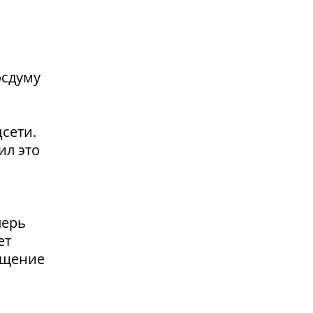
осдуму
сети.
ил это
перь
ет
ащение