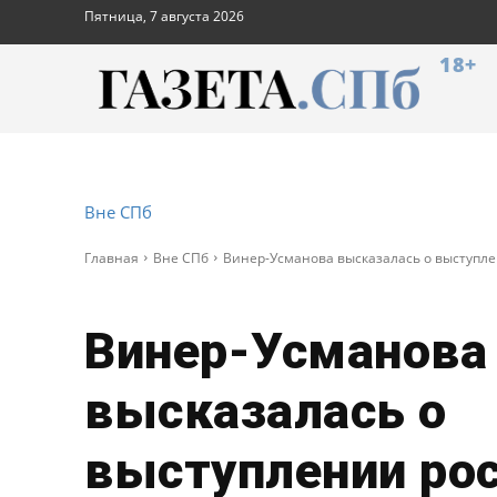
Пятница, 7 августа 2026
18+
Вне СПб
Главная
Вне СПб
Винер-Усманова высказалась о выступле
Винер-Усманова
высказалась о
выступлении ро