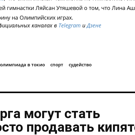
й гимнастки Ляйсан Утяшевой о том, что Лина Аш
ину на Олимпийских играх.
фициальных каналах в
Telegram
и
Дзене
i
олимпиада в токио
спорт
судейство
рга могут стать
осто продавать кипя