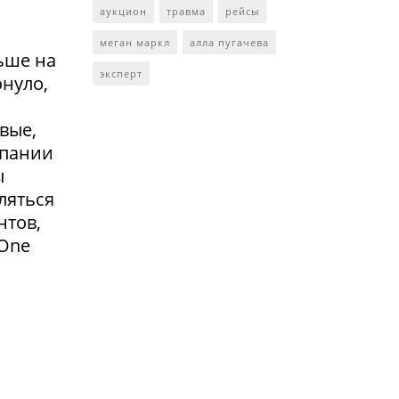
аукцион
травма
рейсы
меган маркл
алла пугачева
ьше на
эксперт
онуло,
вые,
мпании
ы
ляться
нтов,
 One