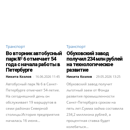
Транспорт
Транспорт
Во вторник автобусный
Обуховский завод
парк № 6 отмечает 54
получил 234 млн рублей
года с начала работы в
на технологическое
Петербурге
развитие
Никита Козлов
-
16.06.2026 11:45
Никита Козлов
-
29.05.2026 13:25
Автобусный парк № 6 в Санкт-
Обуховский завод получит
Петербурге отмечает 54-летие.
льготный заем от Фонда
На сегодняшний день он
развития промышленности
обслуживает 19 маршрутов в
Санкт-Петербурга сроком на
семи районах Северной
пять лет.Сумма займа составила
столицы.История предприятия
234,2 миллиона рублей, а
началась 16 июня...
процентная ставка будет
колебаться...