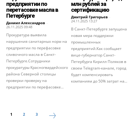
предприятии по
млн рублей за
перетасовке масла в
сертификацию
Петербурге
Дмитрий Григорьев
-
24.11.2025 13:27
Даниил Александров
-
26.11.2025 09:48
В Санкт-Петербурге запущена
Прокуратура выявила
новая мера поддержки
нарушения санитарных норм на
промышленных
предприятии по перефасовке
предприятий.Как сообщает
сливочного масла в Санкт-
вице-губернатор Санкт-
Петербурге.Сотрудники
Петербурга Кирилл Поляков в
прокуратуры Красногвардейского
своем Telegram-канале, город
района Северной столицы
будет компенсировать
проверки проверку на
компаниям до 50% затрат на...
предприятии по перефасовке...
1
2
3