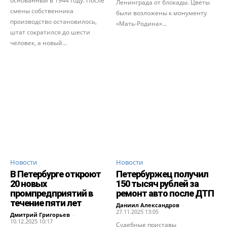
основанный в 1944 году. После
Ленинграда от блокады. Цветы
смены собственника
были возложены к монументу
производство остановилось,
«Мать-Родина»...
штат сократился до шести
человек, а новый...
Новости
Новости
В Петербурге откроют
Петербуржец получил
20 новых
150 тысяч рублей за
промпредприятий в
ремонт авто после ДТП
течение пяти лет
Даниил Александров
-
27.11.2025 13:05
Дмитрий Григорьев
-
10.12.2025 10:17
Судебные приставы