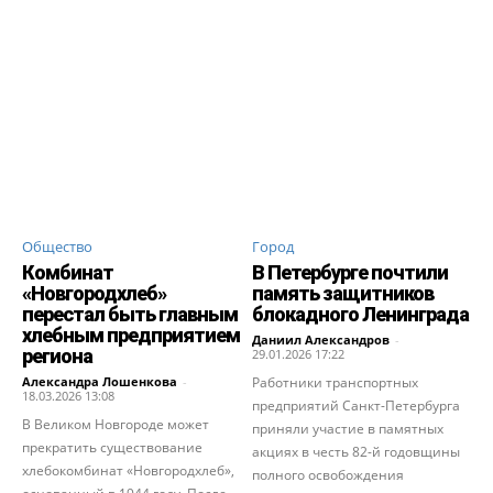
Общество
Город
Комбинат
В Петербурге почтили
«Новгородхлеб»
память защитников
перестал быть главным
блокадного Ленинграда
хлебным предприятием
Даниил Александров
-
региона
29.01.2026 17:22
Александра Лошенкова
-
Работники транспортных
18.03.2026 13:08
предприятий Санкт-Петербурга
В Великом Новгороде может
приняли участие в памятных
прекратить существование
акциях в честь 82-й годовщины
хлебокомбинат «Новгородхлеб»,
полного освобождения