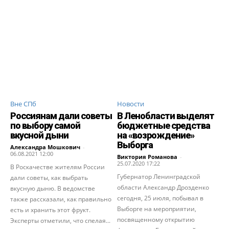
Вне СПб
Новости
Россиянам дали советы
В Ленобласти выделят
по выбору самой
бюджетные средства
вкусной дыни
на «возрождение»
Выборга
Александра Мошкович
-
06.08.2021 12:00
Виктория Романова
-
25.07.2020 17:22
В Роскачестве жителям России
Губернатор Ленинградской
дали советы, как выбрать
области Александр Дрозденко
вкусную дыню. В ведомстве
сегодня, 25 июля, побывал в
также рассказали, как правильно
Выборге на мероприятии,
есть и хранить этот фрукт.
посвященному открытию
Эксперты отметили, что спелая...