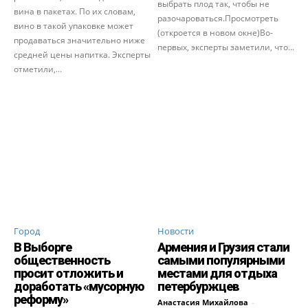
выбрать плод так, чтобы не
вина в пакетах. По их словам,
разочароваться.Просмотреть
вино в такой упаковке может
(откроется в новом окне)Во-
продаваться значительно ниже
первых, эксперты заметили, что...
средней цены напитка. Эксперты
отметили,...
Город
Новости
В Выборге
Армения и Грузия стали
общественность
самыми популярными
просит отложить и
местами для отдыха
доработать «мусорную
петербуржцев
реформу»
Анастасия Михайлова
-