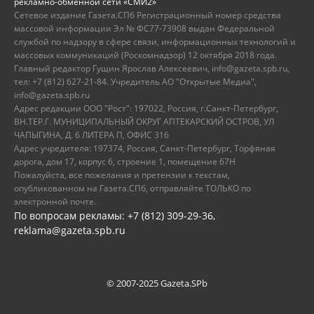
рекламно-обменной сети «СМИ2»
Сетевое издание Газета.СПб Регистрационный номер средства
массовой информации Эл № ФС77-73908 выдан Федеральной
службой по надзору в сфере связи, информационных технологий и
массовых коммуникаций (Роскомнадзор) 12 октября 2018 года.
Главный редактор Гущин Ярослав Алексеевич, info@gazeta.spb.ru,
тел: +7 (812) 627-21-84. Учредитель АО "Открытые Медиа",
info@gazeta.spb.ru
Адрес редакции ООО "Рост": 197022, Россия, г.Санкт-Петербург,
ВН.ТЕР.Г. МУНИЦИПАЛЬНЫЙ ОКРУГ АПТЕКАРСКИЙ ОСТРОВ, УЛ
ЧАПЫГИНА, Д. 6 ЛИТЕРА П, ОФИС 316
Адрес учредителя: 197374, Россия, Санкт-Петербург, Торфяная
дорога, дом 17, корпус 6, строение 1, помещение 67Н
Пожалуйста, все пожелания и претензии к текстам,
опубликованном на Газета.СПб, отправляйте ТОЛЬКО по
электронной почте.
По вопросам рекламы: +7 (812) 309-29-36,
reklama@gazeta.spb.ru
© 2007-2025 Gazeta.SPb