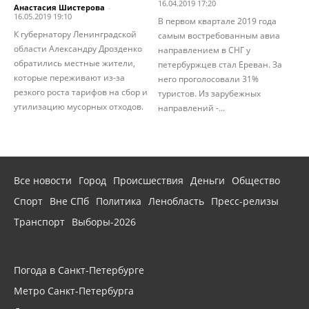
16.04.2019 17:20
Анастасия Шистерова
-
16.05.2019 19:10
В первом квартале 2019 года
К губернатору Ленинградской
самым востребованным авиа
области Александру Дрозденко
направлением в СНГ у
обратились местные жители,
петербуржцев стал Ереван. За
которые переживают из-за
него проголосовали 31%
резкого роста тарифов на сбор и
туристов. Из зарубежных
утилизацию мусорных отходов.
направлений -...
Все новости
Город
Происшествия
Деньги
Общество
Спорт
Вне СПб
Политика
Ленобласть
Пресс-релизы
Транспорт
Выборы-2026
Погода в Санкт-Петербурге
Метро Санкт-Петербурга