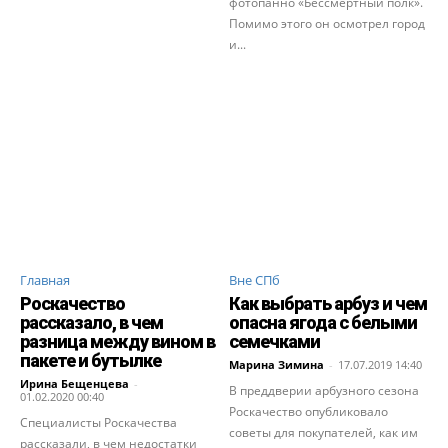
фотопанно «Бессмертный полк».
Помимо этого он осмотрел город
и...
Главная
Вне СПб
Роскачество
Как выбрать арбуз и чем
рассказало, в чем
опасна ягода с белыми
разница между вином в
семечками
пакете и бутылке
Марина Зимина
-
17.07.2019 14:40
Ирина Бещенцева
-
В преддверии арбузного сезона
01.02.2020 00:40
Роскачество опубликовало
Специалисты Роскачества
советы для покупателей, как им
рассказали, в чем недостатки