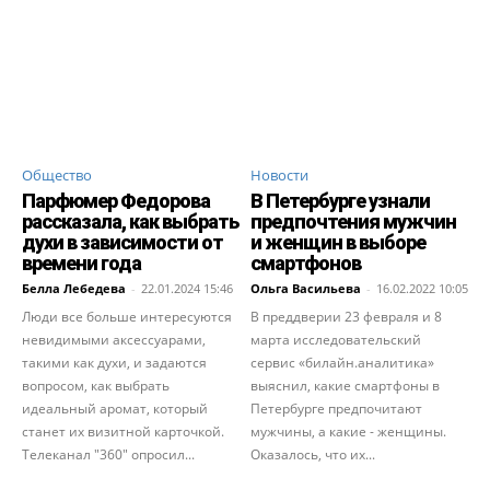
Общество
Новости
Парфюмер Федорова
В Петербурге узнали
рассказала, как выбрать
предпочтения мужчин
духи в зависимости от
и женщин в выборе
времени года
смартфонов
Белла Лебедева
-
22.01.2024 15:46
Ольга Васильева
-
16.02.2022 10:05
Люди все больше интересуются
В преддверии 23 февраля и 8
невидимыми аксессуарами,
марта исследовательский
такими как духи, и задаются
сервис «билайн.аналитика»
вопросом, как выбрать
выяснил, какие смартфоны в
идеальный аромат, который
Петербурге предпочитают
станет их визитной карточкой.
мужчины, а какие - женщины.
Телеканал "360" опросил...
Оказалось, что их...