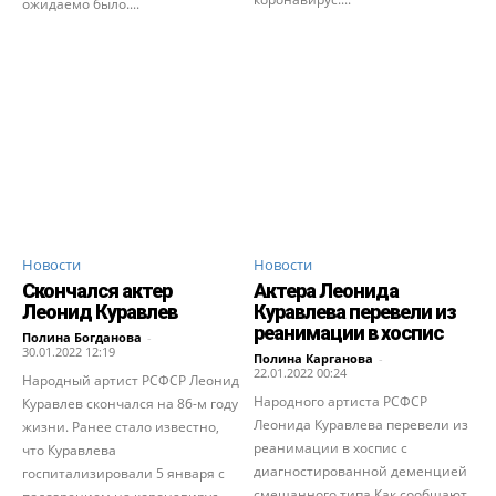
ожидаемо было....
Новости
Новости
Скончался актер
Актера Леонида
Леонид Куравлев
Куравлева перевели из
реанимации в хоспис
Полина Богданова
-
30.01.2022 12:19
Полина Карганова
-
22.01.2022 00:24
Народный артист РСФСР Леонид
Народного артиста РСФСР
Куравлев скончался на 86-м году
Леонида Куравлева перевели из
жизни. Ранее стало известно,
реанимации в хоспис с
что Куравлева
диагностированной деменцией
госпитализировали 5 января с
смешанного типа.Как сообщают