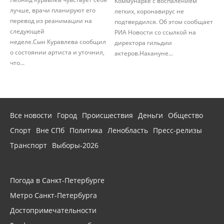
Коммунарке с воспалением
лучше, врачи планируют его
легких, коронавирус не
перевод из реанимации на
подтвердился. Об этом сообщает
следующей
РИА Новости со ссылкой на
неделе.Сын Куравлева сообщил
директора гильдии
о состоянии артиста и уточнил,
актеров.Накануне...
что...
Все новости
Город
Происшествия
Деньги
Общество
Спорт
Вне СПб
Политика
Ленобласть
Пресс-релизы
Транспорт
Выборы-2026
Погода в Санкт-Петербурге
Метро Санкт-Петербурга
Достопримечательности