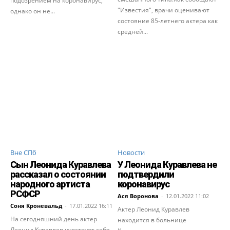
подозрением на коронавирус,
"Известия", врачи оценивают
однако он не...
состояние 85-летнего актера как
средней...
Вне СПб
Новости
Сын Леонида Куравлева
У Леонида Куравлева не
рассказал о состоянии
подтвердили
народного артиста
коронавирус
РСФСР
Ася Воронова
-
12.01.2022 11:02
Соня Кроневальд
-
17.01.2022 16:11
Актер Леонид Куравлев
На сегодняшний день актер
находится в больнице
Леонид Куравлев чувствует себя