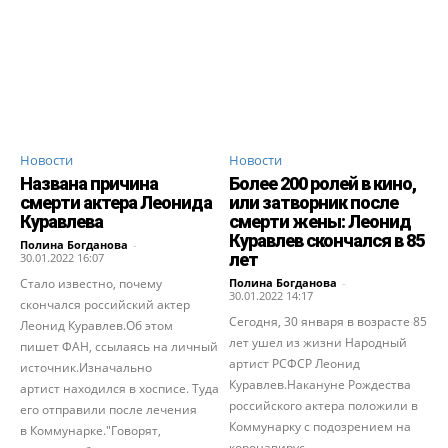
Новости
Новости
Названа причина
Более 200 ролей в кино,
смерти актера Леонида
или затворник после
Куравлева
смерти жены: Леонид
Куравлев скончался в 85
Полина Богданова
-
лет
30.01.2022 16:07
Стало известно, почему
Полина Богданова
-
30.01.2022 14:17
скончался российский актер
Сегодня, 30 января в возрасте 85
Леонид Куравлев.Об этом
лет ушел из жизни Народный
пишет ФАН, ссылаясь на личный
артист РСФСР Леонид
источник.Изначально
Куравлев.Накануне Рождества
артист находился в хосписе. Туда
российского актера положили в
его отправили после лечения
Коммунарку с подозрением на
в Коммунарке."Говорят,
коронавирус....