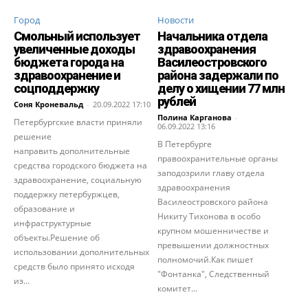
Город
Новости
Смольный использует
Начальника отдела
увеличенные доходы
здравоохранения
бюджета города на
Василеостровского
здравоохранение и
района задержали по
соцподдержку
делу о хищении 77 млн
рублей
Соня Кроневальд
-
20.09.2022 17:10
Полина Карганова
-
Петербургские власти приняли
06.09.2022 13:16
решение
В Петербурге
направить дополнительные
правоохранительные органы
средства городского бюджета на
заподозрили главу отдела
здравоохранение, социальную
здравоохранения
поддержку петербуржцев,
Василеостровского района
образование и
Никиту Тихонова в особо
инфраструктурные
крупном мошенничестве и
объекты.Решение об
превышении должностных
использовании дополнительных
полномочий.Как пишет
средств было принято исходя
"Фонтанка", Следственный
из...
комитет...