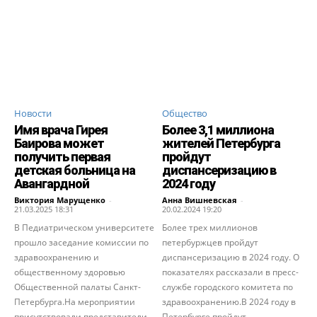
Новости
Общество
Имя врача Гирея
Более 3,1 миллиона
Баирова может
жителей Петербурга
получить первая
пройдут
детская больница на
диспансеризацию в
Авангардной
2024 году
Виктория Марущенко
-
Анна Вишневская
-
21.03.2025 18:31
20.02.2024 19:20
В Педиатрическом университете
Более трех миллионов
прошло заседание комиссии по
петербуржцев пройдут
здравоохранению и
диспансеризацию в 2024 году. О
общественному здоровью
показателях рассказали в пресс-
Общественной палаты Санкт-
службе городского комитета по
Петербурга.На мероприятии
здравоохранению.В 2024 году в
присутствовали представители
Петербурге пройдут