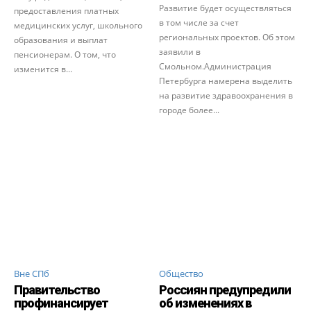
Развитие будет осуществляться
предоставления платных
в том числе за счет
медицинских услуг, школьного
региональных проектов. Об этом
образования и выплат
заявили в
пенсионерам. О том, что
Смольном.Администрация
изменится в...
Петербурга намерена выделить
на развитие здравоохранения в
городе более...
Вне СПб
Общество
Правительство
Россиян предупредили
профинансирует
об изменениях в