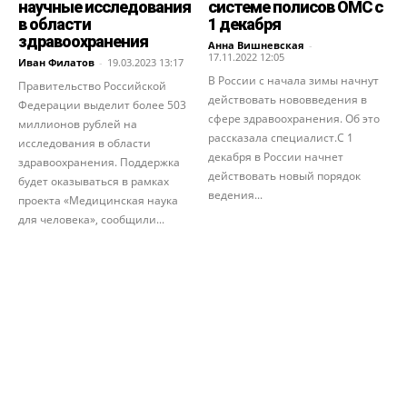
научные исследования
системе полисов ОМС с
в области
1 декабря
здравоохранения
Анна Вишневская
-
17.11.2022 12:05
Иван Филатов
-
19.03.2023 13:17
В России с начала зимы начнут
Правительство Российской
действовать нововведения в
Федерации выделит более 503
сфере здравоохранения. Об это
миллионов рублей на
рассказала специалист.С 1
исследования в области
декабря в России начнет
здравоохранения. Поддержка
действовать новый порядок
будет оказываться в рамках
ведения...
проекта «Медицинская наука
для человека», сообщили...