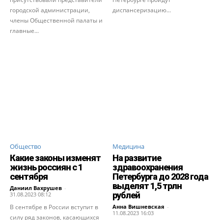
городской администрации,
диспансеризацию...
члены Общественной палаты и
главные...
Общество
Медицина
Какие законы изменят
На развитие
жизнь россиян с 1
здравоохранения
сентября
Петербурга до 2028 года
выделят 1,5 трлн
Даниил Вахрушев
-
рублей
31.08.2023 08:12
В сентябре в России вступит в
Анна Вишневская
-
11.08.2023 16:03
силу ряд законов, касающихся