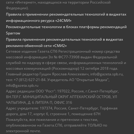
сети «Интернет», находящихся на территории Российской
Федерации).
Правила о применении рекомендательных технологий в виджетах
информационного ресурса «24СМИ»
Рекомендательные технологии в блоках платформы рекомендаций
Sparrow
Правила применения рекомендательных технологий в виджетах
рекламно-обменной сети «СМИ2»
Сетевое издание Газета.СПб Регистрационный номер средства
массовой информации Эл № ФС77-73908 выдан Федеральной
службой по надзору в сфере связи, информационных технологий и
массовых коммуникаций (Роскомнадзор) 12 октября 2018 года.
Главный редактор Гущин Ярослав Алексеевич, info@gazeta.spb.ru,
тел: +7 (812) 627-21-84. Учредитель АО "Открытые Медиа",
info@gazeta.spb.ru
Адрес редакции ООО "Рост": 197022, Россия, г.Санкт-Петербург,
ВН.ТЕР.Г. МУНИЦИПАЛЬНЫЙ ОКРУГ АПТЕКАРСКИЙ ОСТРОВ, УЛ
ЧАПЫГИНА, Д. 6 ЛИТЕРА П, ОФИС 316
Адрес учредителя: 197374, Россия, Санкт-Петербург, Торфяная
дорога, дом 17, корпус 6, строение 1, помещение 67Н
Пожалуйста, все пожелания и претензии к текстам,
опубликованном на Газета.СПб, отправляйте ТОЛЬКО по
электронной почте.