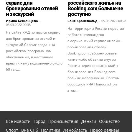
сервис для
российского жилья на
бронирования отелей
Booking.com больше не
и экскурсий
доступно
Ирина Бещенцева
-
Соня Кроневальд
-
05.03.2022 00:28
06.03.2022 00:35
На территории России перестал
На сайте РЖД появился сервис
работать голландско-
для бронирования отелей и
американский сервис онлайн-
экскурсий.Сервис создан на
бронирования отелей
российском программном
Booking.com.Забронировать
обеспечении, в настоящее
какие-либо объекты внутри
время к нему подключено около
России через сервис онлайн-
60 тыс....
бронирования Booking.com
больше невозможно. Об этом
сообщают РИА Новости.При
этом...
Все новости
Город
Происшествия
Деньги
Общество
Спорт
Вне СПб
Политика
Ленобласть
Пресс-релизы