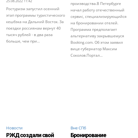
25.08.2022 11:42
производства.В Петербурге
Ростуризм запустил осенний
начал работу отечественный
этап программы туристического
сервис, специализирующийся
кешбэка на Дальний Восток. За
на бронировании отелей.
поездки россиянам вернут 40
Программа предполагает
тысяч рублей - в два раза
альтернативу закрывшемуся
больше, чем при...
Booking.com. Об этом заявил
вице-губернатор Максим
Соколов.Портал...
Новости
Вне СПб
РЖД создали свой
Бронирование