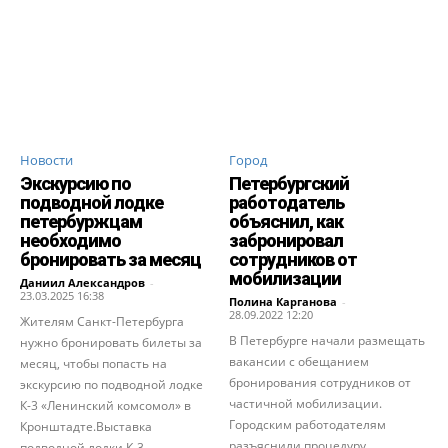
Новости
Город
Экскурсию по
Петербургский
подводной лодке
работодатель
петербуржцам
объяснил, как
необходимо
забронировал
бронировать за месяц
сотрудников от
мобилизации
Даниил Александров
-
23.03.2025 16:38
Полина Карганова
-
28.09.2022 12:20
Жителям Санкт-Петербурга
В Петербурге начали размещать
нужно бронировать билеты за
вакансии с обещанием
месяц, чтобы попасть на
бронирования сотрудников от
экскурсию по подводной лодке
частичной мобилизации.
К-3 «Ленинский комсомол» в
Городским работодателям
Кронштадте.Выставка
разъяснили процедуру
подводной лодки К-3