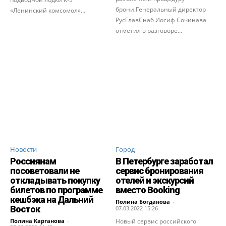
брони.Генеральный директор
«Ленинский комсомол»...
РусГлавСнаб Иосиф Сочинава
отметил в разговоре...
Новости
Город
Россиянам
В Петербурге заработал
посоветовали не
сервис бронирования
откладывать покупку
отелей и экскурсий
билетов по программе
вместо Booking
кешбэка на Дальний
Полина Богданова
-
Восток
07.03.2022 15:26
Полина Карганова
-
Новый сервис российского