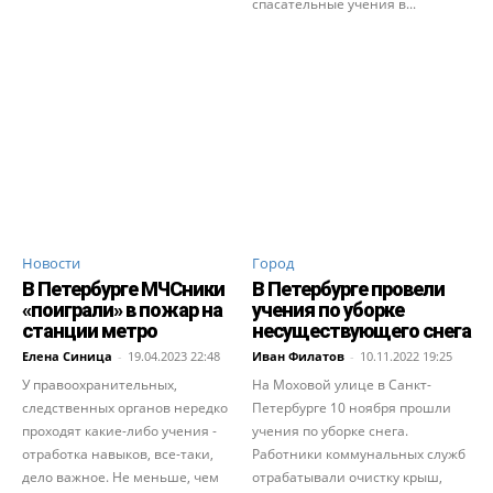
спасательные учения в...
Новости
Город
В Петербурге МЧСники
В Петербурге провели
«поиграли» в пожар на
учения по уборке
станции метро
несуществующего снега
Елена Синица
-
19.04.2023 22:48
Иван Филатов
-
10.11.2022 19:25
У правоохранительных,
На Моховой улице в Санкт-
следственных органов нередко
Петербурге 10 ноября прошли
проходят какие-либо учения -
учения по уборке снега.
отработка навыков, все-таки,
Работники коммунальных служб
дело важное. Не меньше, чем
отрабатывали очистку крыш,