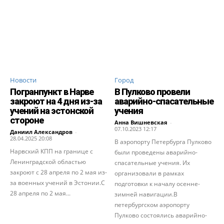
Новости
Город
Погранпункт в Нарве
В Пулково провели
закроют на 4 дня из-за
аварийно-спасательные
учений на эстонской
учения
стороне
Анна Вишневская
-
07.10.2023 12:17
Даниил Александров
-
28.04.2025 20:08
В аэропорту Петербурга Пулково
Нарвский КПП на границе с
были проведены аварийно-
Ленинградской областью
спасательные учения. Их
закроют с 28 апреля по 2 мая из-
организовали в рамках
за военных учений в Эстонии.С
подготовки к началу осенне-
28 апреля по 2 мая...
зимней навигации.В
петербургском аэропорту
Пулково состоялись аварийно-