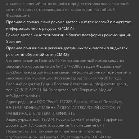
анализа сведений, относящихся к предпочтениям пользователей
сети «Интернет», находящихся на территории Российской
Федерации).
Правила о применении рекомендательных технологий в виджетах
информационного ресурса «24СМИ»
Рекомендательные технологии в блоках платформы рекомендаций
Sparrow
Правила применения рекомендательных технологий в виджетах
рекламно-обменной сети «СМИ2»
Сетевое издание Газета.СПб Регистрационный номер средства
массовой информации Эл № ФС77-73908 выдан Федеральной
службой по надзору в сфере связи, информационных технологий и
массовых коммуникаций (Роскомнадзор) 12 октября 2018 года.
Главный редактор Гущин Ярослав Алексеевич, info@gazeta.spb.ru,
тел: +7 (812) 627-21-84. Учредитель АО "Открытые Медиа",
info@gazeta.spb.ru
Адрес редакции ООО "Рост": 197022, Россия, г.Санкт-Петербург,
ВН.ТЕР.Г. МУНИЦИПАЛЬНЫЙ ОКРУГ АПТЕКАРСКИЙ ОСТРОВ, УЛ
ЧАПЫГИНА, Д. 6 ЛИТЕРА П, ОФИС 316
Адрес учредителя: 197374, Россия, Санкт-Петербург, Торфяная
дорога, дом 17, корпус 6, строение 1, помещение 67Н
Пожалуйста, все пожелания и претензии к текстам,
опубликованном на Газета.СПб, отправляйте ТОЛЬКО по