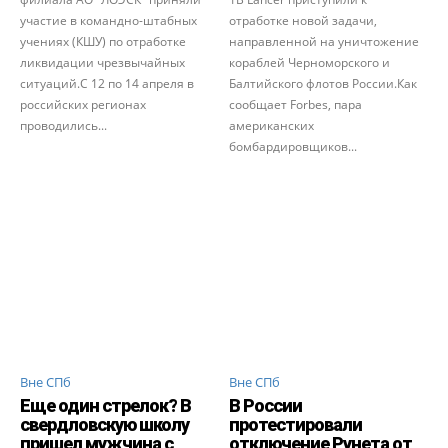
участие в командно-штабных
отработке новой задачи,
учениях (КШУ) по отработке
направленной на уничтожение
ликвидации чрезвычайных
кораблей Черноморского и
ситуаций.С 12 по 14 апреля в
Балтийского флотов России.Как
российских регионах
сообщает Forbes, пара
проводились...
американских
бомбардировщиков...
Вне СПб
Вне СПб
Еще один стрелок? В
В России
свердловскую школу
протестировали
пришел мужчина с
отключение Рунета от