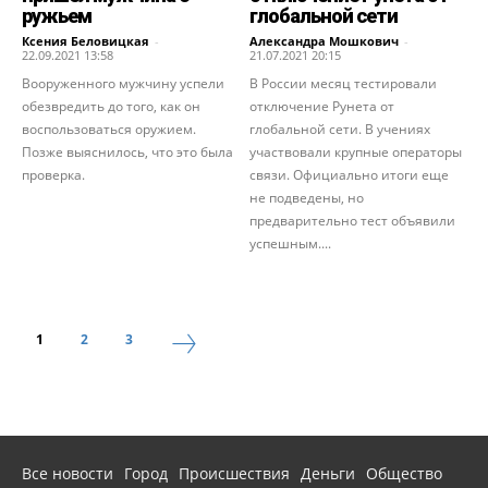
ружьем
глобальной сети
Ксения Беловицкая
-
Александра Мошкович
-
22.09.2021 13:58
21.07.2021 20:15
Вооруженного мужчину успели
В России месяц тестировали
обезвредить до того, как он
отключение Рунета от
воспользоваться оружием.
глобальной сети. В учениях
Позже выяснилось, что это была
участвовали крупные операторы
проверка.
связи. Официально итоги еще
не подведены, но
предварительно тест объявили
успешным....
1
2
3
Все новости
Город
Происшествия
Деньги
Общество