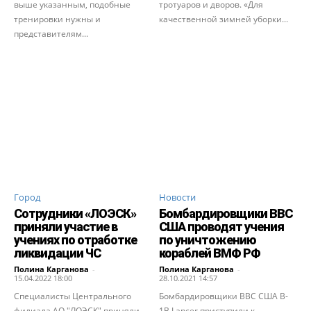
выше указанным, подобные
тротуаров и дворов. «Для
тренировки нужны и
качественной зимней уборки...
представителям...
Город
Новости
Сотрудники «ЛОЭСК»
Бомбардировщики ВВС
приняли участие в
США проводят учения
учениях по отработке
по уничтожению
ликвидации ЧС
кораблей ВМФ РФ
Полина Карганова
-
Полина Карганова
-
15.04.2022 18:00
28.10.2021 14:57
Специалисты Центрального
Бомбардировщики ВВС США B-
филиала АО "ЛОЭСК" приняли
1B Lancer приступили к