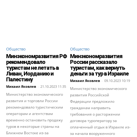
Общество
Общество
Минэкономразвития РФ
Минэкономразвития
рекомендовало
России рассказало
туристам не летать в
туристам, как вернуть
Ливан, Иорданию и
деньги за тур в Израиле
Палестину
Михаил Яковлев
-
09.10.2023 10:19
Михаил Яковлев
-
21.10.2023 11:35
Министерство экономического
Министерство экономического
развития Российской
развития и торговли России
Федерации предложило
рекомендовало туристическим
гражданам направить
операторам и агентствам
требования о расторжении
временно остановить продажу
договора туроператору за
туров в некоторые страны на
оплаченный отдых в Израиле из-
Ближнем Востоке из-за
за начала вооруженного