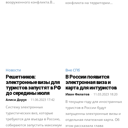
вооруженного конфликта.В...
конфликта на территории...
Новости
Вне СПб
Решетников:
В России появится
электронные визы для
электронная виза и
туристов запустят в РФ
карта для интуристов
до середины июля
Иван Филатов
-
11.03.2023 18:20
Алиса Дорух
-
11.06.2023 17:42
В текущем году для иностранных
Систему электронных
туристов в России будут
туристических виз, которые
запущенны электронные визы и
требуются для въезда в Россию,
отдельная платежная карта. Об
собираются запустить максимум
этом рассказала глава