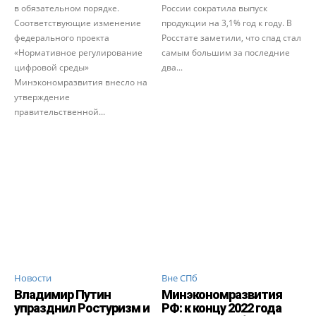
в обязательном порядке.
России сократила выпуск
Соответствующие изменение
продукции на 3,1% год к году. В
федерального проекта
Росстате заметили, что спад стал
«Нормативное регулирование
самым большим за последние
цифровой среды»
два...
Минэкономразвития внесло на
утверждение
правительственной...
Новости
Вне СПб
Владимир Путин
Минэкономразвития
упразднил Ростуризм и
РФ: к концу 2022 года