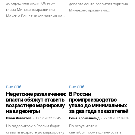
до середины июля. Об этом
департамента развития туризма
глава Минэкономразвития
Минэкономразвития...
Максим Решетников заявил на...
Вне СПб
Вне СПб
Недетские развлечения:
В России
власти обяжут ставить
промпроизводство
возрастную маркировку
упало до минимальных
на видеоигры
за два года показателей
Иван Филатов
-
12.12.2022 19:45
Соня Кроневальд
-
27.10.2022 09:36
На видеоиграх в России будут
По результатам
ставить возрастную маркировку
сентября промышленность в