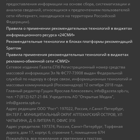
предоставления информации на основе сбора, систематизации и
анализа сведений, относящихся к предпочтениям пользователей
сети «Интернет», находящихся на территории Российской
Федерации).
Правила о применении рекомендательных технологий в виджетах
информационного ресурса «24СМИ»
Рекомендательные технологии в блоках платформы рекомендаций
Sparrow
Правила применения рекомендательных технологий в виджетах
рекламно-обменной сети «СМИ2»
Сетевое издание Газета.СПб Регистрационный номер средства
массовой информации Эл № ФС77-73908 выдан Федеральной
службой по надзору в сфере связи, информационных технологий и
массовых коммуникаций (Роскомнадзор) 12 октября 2018 года.
Главный редактор Гущин Ярослав Алексеевич, info@gazeta.spb.ru,
тел: +7 (812) 627-21-84. Учредитель АО "Открытые Медиа",
info@gazeta.spb.ru
Адрес редакции ООО "Рост": 197022, Россия, г.Санкт-Петербург,
ВН.ТЕР.Г. МУНИЦИПАЛЬНЫЙ ОКРУГ АПТЕКАРСКИЙ ОСТРОВ, УЛ
ЧАПЫГИНА, Д. 6 ЛИТЕРА П, ОФИС 316
Адрес учредителя: 197374, Россия, Санкт-Петербург, Торфяная
дорога, дом 17, корпус 6, строение 1, помещение 67Н
Пожалуйста, все пожелания и претензии к текстам,