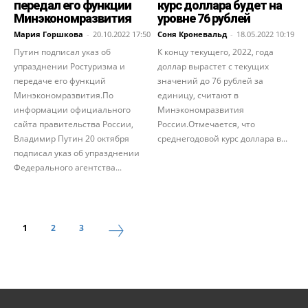
передал его функции
курс доллара будет на
Минэкономразвития
уровне 76 рублей
Мария Горшкова
-
20.10.2022 17:50
Соня Кроневальд
-
18.05.2022 10:19
Путин подписал указ об
К концу текущего, 2022, года
упразднении Ростуризма и
доллар вырастет с текущих
передаче его функций
значений до 76 рублей за
Минэкономразвития.По
единицу, считают в
информации официального
Минэкономразвития
сайта правительства России,
России.Отмечается, что
Владимир Путин 20 октября
среднегодовой курс доллара в...
подписал указ об упразднении
Федерального агентства...
1
2
3