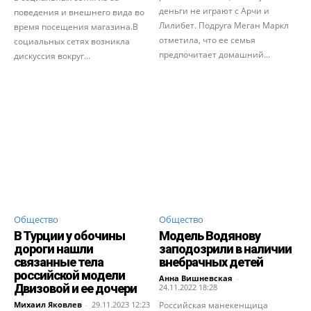
деньги не играют с Арчи и
поведения и внешнего вида во
Лилибет. Подруга Меган Маркл
время посещения магазина.В
отметила, что ее семья
социальных сетях возникла
предпочитает домашний...
дискуссия вокруг...
Общество
Общество
В Турции у обочины
Модель Водянову
дороги нашли
заподозрили в наличии
связанные тела
внебрачных детей
российской модели
Анна Вишневская
-
Двизовой и ее дочери
24.11.2022 18:28
Михаил Яковлев
-
29.11.2023 12:23
Российская манекенщица