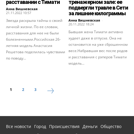
расставании с Тимати
тренажерном зале: ее
подвергли травле в Сети
Анна Вишневская
-
за лишние килограммы
21.11.2022 10:57
Звезда раскрыла тайны о своей
Анна Вишневская
-
20.11.2022 18:24
личной жизни. По ее словам,
Бывшая жена Тимати активно
расставания для нее не были
худеет даже в отпуске. Она не
болезненными.Российская 26-
остановится на уже сброшенном
летняя модель Анастасия
весе.Набравшая вес после родов
Решетова поделилась чувствами
и расставания с рэперов Тимати
по поводу...
модель...
1
2
3
Все новости
Город
Происшествия
Деньги
Общество