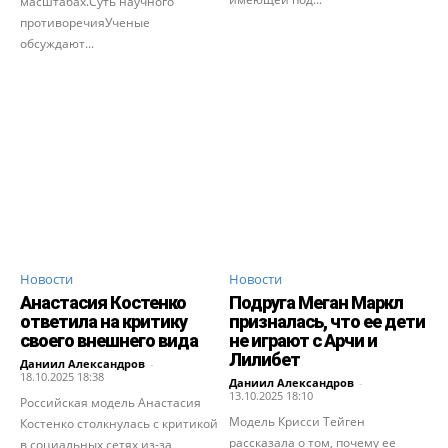
масштабах.Суть научного
противоречияУченые
обсуждают...
Новости
Новости
Анастасия Костенко
Подруга Меган Маркл
ответила на критику
призналась, что ее дети
своего внешнего вида
не играют с Арчи и
Лилибет
Даниил Александров
-
18.10.2025 18:38
Даниил Александров
-
13.10.2025 18:10
Российская модель Анастасия
Модель Крисси Тейген
Костенко столкнулась с критикой
рассказала о том, почему ее
в социальных сетях из-за