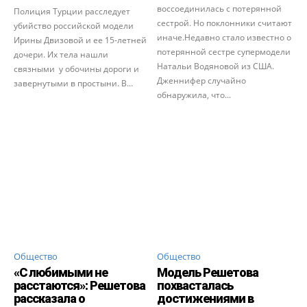
воссоединилась с потерянной
Полиция Турции расследует
сестрой. Но поклонники считают
убийство российской модели
иначе.Недавно стало известно о
Ирины Двизовой и ее 15-летней
потерянной сестре супермодели
дочери. Их тела нашли
Натальи Водяновой из США.
связными у обочины дороги и
Дженнифер случайно
завернутыми в простыни. В...
обнаружила, что...
Общество
Общество
«С любимыми не
Модель Решетова
расстаются»: Решетова
похвасталась
рассказала о
достижениями в