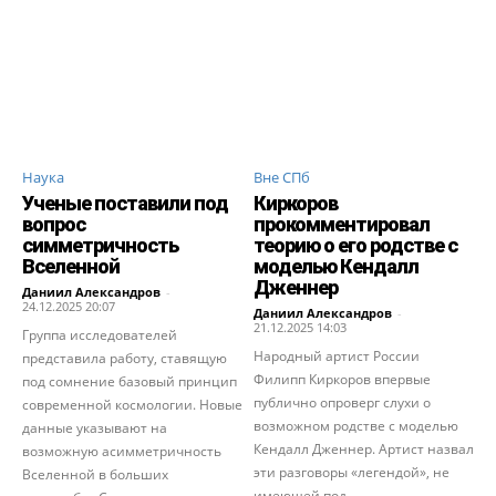
Наука
Вне СПб
Ученые поставили под
Киркоров
вопрос
прокомментировал
симметричность
теорию о его родстве с
Вселенной
моделью Кендалл
Дженнер
Даниил Александров
-
24.12.2025 20:07
Даниил Александров
-
21.12.2025 14:03
Группа исследователей
Народный артист России
представила работу, ставящую
Филипп Киркоров впервые
под сомнение базовый принцип
публично опроверг слухи о
современной космологии. Новые
возможном родстве с моделью
данные указывают на
Кендалл Дженнер. Артист назвал
возможную асимметричность
эти разговоры «легендой», не
Вселенной в больших
имеющей под...