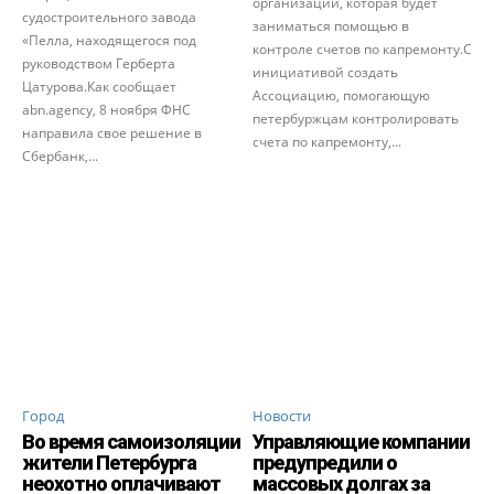
организации, которая будет
судостроительного завода
заниматься помощью в
«Пелла, находящегося под
контроле счетов по капремонту.С
руководством Герберта
инициативой создать
Цатурова.Как сообщает
Ассоциацию, помогающую
abn.agency, 8 ноября ФНС
петербуржцам контролировать
направила свое решение в
счета по капремонту,...
Сбербанк,...
Город
Новости
Во время самоизоляции
Управляющие компании
жители Петербурга
предупредили о
неохотно оплачивают
массовых долгах за