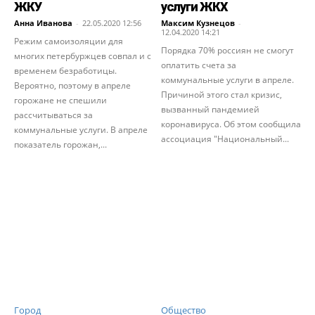
ЖКУ
услуги ЖКХ
Анна Иванова
-
22.05.2020 12:56
Максим Кузнецов
-
12.04.2020 14:21
Режим самоизоляции для
Порядка 70% россиян не смогут
многих петербуржцев совпал и с
оплатить счета за
временем безработицы.
коммунальные услуги в апреле.
Вероятно, поэтому в апреле
Причиной этого стал кризис,
горожане не спешили
вызванный пандемией
рассчитываться за
коронавируса. Об этом сообщила
коммунальные услуги. В апреле
ассоциация "Национальный...
показатель горожан,...
Город
Общество