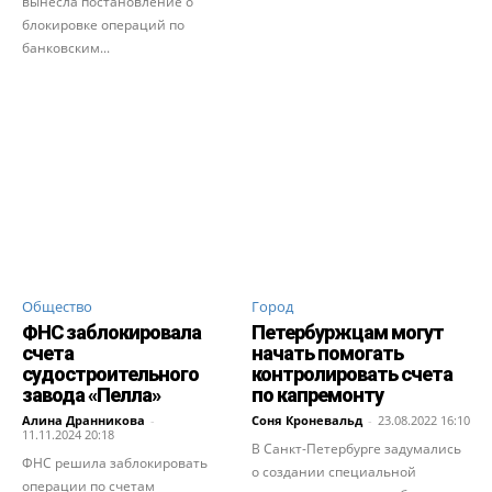
вынесла постановление о
блокировке операций по
банковским...
Общество
Город
ФНС заблокировала
Петербуржцам могут
счета
начать помогать
судостроительного
контролировать счета
завода «Пелла»
по капремонту
Алина Дранникова
-
Соня Кроневальд
-
23.08.2022 16:10
11.11.2024 20:18
В Санкт-Петербурге задумались
ФНС решила заблокировать
о создании специальной
операции по счетам