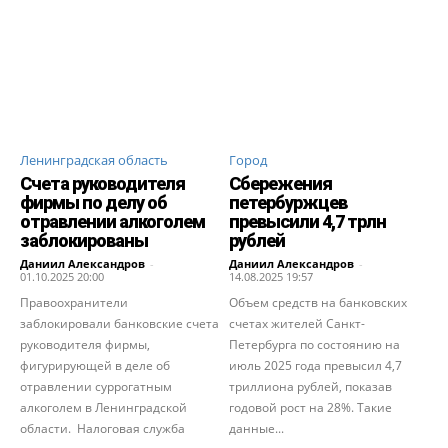
Ленинградская область
Город
Счета руководителя
Сбережения
фирмы по делу об
петербуржцев
отравлении алкоголем
превысили 4,7 трлн
заблокированы
рублей
Даниил Александров
-
Даниил Александров
-
01.10.2025 20:00
14.08.2025 19:57
Правоохранители
Объем средств на банковских
заблокировали банковские счета
счетах жителей Санкт-
руководителя фирмы,
Петербурга по состоянию на
фигурирующей в деле об
июль 2025 года превысил 4,7
отравлении суррогатным
триллиона рублей, показав
алкоголем в Ленинградской
годовой рост на 28%. Такие
области. Налоговая служба
данные...