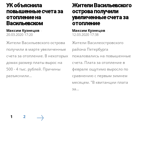
УК объяснила
Жители Васильевского
повышенные счета за
острова получили
отопление на
увеличенные счета за
Васильевском
отопление
Максим Кузнецов
-
Максим Кузнецов
-
20.03.2020 17:20
12.03.2020 17:38
Жители Васильевского острова
Жители Василеостровского
получили в марте увеличенные
района Петербурга
счета за отопление. В некоторых
пожаловались на повышенные
домах размер платы вырос на
счета. Плата за отопление в
500 - 4 тыс. рублей. Причины
феврале ощутимо выросло по
разъяснили...
сравнению с первым зимнем
месяцем. "В квитанции плата
за...
1
2