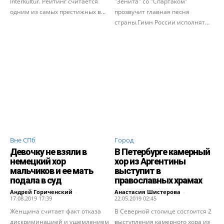
Interkultur. Рейтинг считается
"Зенита" со "Спартаком"
одним из самых престижных в...
прозвучит главная песня
страны.Гимн России исполнят...
Вне СПб
Город
Девочку не взяли в
В Петербурге камерный
немецкий хор
хор из Аргентины
мальчиков и ее мать
выступит в
подала в суд
православных храмах
Андрей Гориченcкий
-
Анастасия Шистерова
-
17.08.2019 17:39
22.05.2019 02:45
Женщина считает факт отказа
В Северной столице состоится 2
дискриминацией и ущемлением
выступления камерного хора из