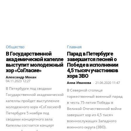
Общество
Главная
В Государственной
Парад в Петербурге
академической капелле
завершится песней о
выступит молодежный
Победе в исполнении
хор «СоГласие»
4,5 тысяч участников
хора ЗВО
Александр Мокан
-
04.11.2023 12:27
Анна Иванова
-
21.06.2020 11:47
В Петербурге под сводами
В Северной столице
Государственной академической
торжественный военный парад
капеллы пройдет выступление
в честь 75-летия Победы в
молодежного хора «СоГласие»В
Великой Отечественной войне
Петербурге 5 ноября под
завершит хор из 4,5 тысяч
сводами концертного зала
военнослужащих Западного
Капеллы состоится концерт
военного округа (ЗВО).