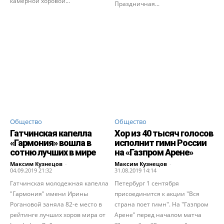
камерной хоровой...
Праздничная...
Общество
Общество
Гатчинская капелла
Хор из 40 тысяч голосов
«Гармония» вошла в
исполнит гимн России
сотню лучших в мире
на «Газпром Арене»
Максим Кузнецов
-
Максим Кузнецов
-
04.09.2019 21:32
31.08.2019 14:14
Гатчинская молодежная капелла
Петербург 1 сентября
"Гармония" имени Ирины
присоединится к акции "Вся
Рогановой заняла 82-е место в
страна поет гимн". На "Газпром
рейтинге лучших хоров мира от
Арене" перед началом матча