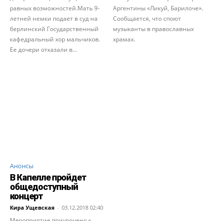
равных возможностей.Мать 9-
Аргентины «Ликуй, Барилоче».
летней немки подает в суд на
Сообщается, что споют
берлинский Государственный
музыканты в православных
кафедральный хор мальчиков.
храмах.
Ее дочери отказали в...
Анонсы
В Капелле пройдет
общедоступный
концерт
Кира Ущевская
-
03.12.2018 02:40
Мероприятие приурочено к