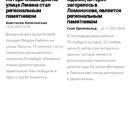
улице Ленина стал
загорелось в
региональным
Ломоносове, является
памятником
региональным
памятником
Анастасия Капитанская
-
14.02.2023 10:59
Соня Кроневальд
-
22.11.2021 09:04
Доходный дом купца второй
В Петродворцовом районе
гильдии Федора Рыбина на
Петербурга сегодня, 22 ноября,
улице Ленина, 19 получил статус
около 6 часов утра загорелось
памятника регионального
здание, которое является
значения.Петербург обзавелся
региональным памятником
новым архитектурным
архитектуры.На улице Дегтярева
памятником. Как сообщили в
в Ломоносове пожар разгорелся
пресс-службе Комитета...
в двухэтажном...