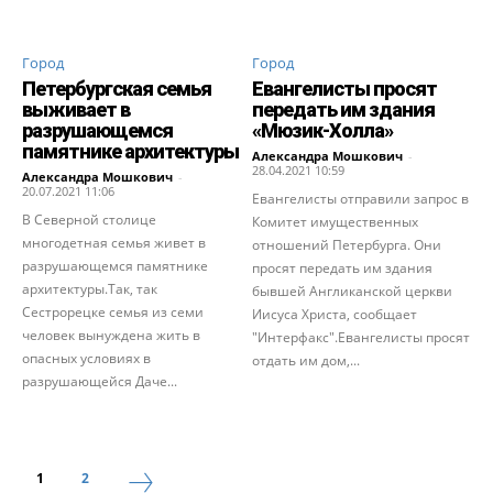
Город
Город
Петербургская семья
Евангелисты просят
выживает в
передать им здания
разрушающемся
«Мюзик-Холла»
памятнике архитектуры
Александра Мошкович
-
28.04.2021 10:59
Александра Мошкович
-
20.07.2021 11:06
Евангелисты отправили запрос в
В Северной столице
Комитет имущественных
многодетная семья живет в
отношений Петербурга. Они
разрушающемся памятнике
просят передать им здания
архитектуры.Так, так
бывшей Англиканской церкви
Сестрорецке семья из семи
Иисуса Христа, сообщает
человек вынуждена жить в
"Интерфакс".Евангелисты просят
опасных условиях в
отдать им дом,...
разрушающейся Даче...
1
2