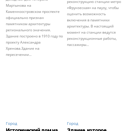
реконструкцию станции метро
Мартынова на
«Фрунзеская» на паузу, чтобы
Каменноостровском проспекте
оценить возможность
официально признан
включения в памятники
памятником архитектуры
архитектуры. В настоящий
регионального значения.
момент на станции ведутся
Здание построено в 1910 году по
реконструкционные работы,
проекту Александра
пассажиры...
Хренова.Здание на
пересечении...
Город
Город
Исторический дом на
Здание, которое