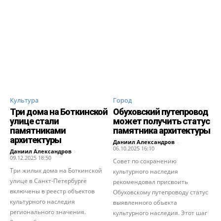
Культура
Город
Три дома на Боткинской
Обуховский путепровод
улице стали
может получить статус
памятниками
памятника архитектуры
архитектуры
Даниил Александров
-
06.10.2025 16:10
Даниил Александров
-
09.12.2025 18:50
Совет по сохранению
Три жилых дома на Боткинской
культурного наследия
улице в Санкт-Петербурге
рекомендовал присвоить
включены в реестр объектов
Обуховскому путепроводу статус
культурного наследия
выявленного объекта
регионального значения.
культурного наследия. Этот шаг