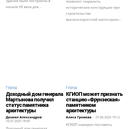
Здания были построены в
позволит сохранить
начале XX века для...
исторические конструкции при
строительстве
высокоскоростной магистрали...
Город
Город
Доходный дом генерала
КГИОП может признать
Мартынова получил
станцию «Фрунзеская»
статус памятника
памятником
архитектуры
архитектуры
Даниил Александров
-
Алиса Громова
-
07.06.2024 19:12
10.07.2025 18:00
КГИОП намерен поставить
Доходный дом генерала