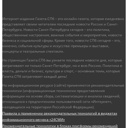
Интернет-издание Газета.СПб – это онлайн-газета, которая ежедневно
представляет своим читателям последние новости России и Санкт-
Петербурга. Новости Санкт-Петербурга сегодня – это политика,
общественные настроения, важные события и мероприятия, новости
бизнеса и социальной сферы. Кроме того, новости СПб сегодня – это,
конечно, события культуры и искусства: премьеры и выставки,
концерты и театральные спектакли.
На страницах Газета.СПб вы узнаете последние новости дня, которые
затрагивают не только Санкт-Петербург, но и всю Россию. Политика и
власть, деньги и бизнес, культура и спорт, – основные темы, которые
Газета.СПб затрагивает каждый день!
На информационном ресурсе (сайте) применяются рекомендательные
технологии (информационные технологии предоставления
информации на основе сбора, систематизации и анализа сведений,
относящихся к предпочтениям пользователей сети «Интернет»,
находящихся на территории Российской Федерации).
Правила о применении рекомендательных технологий в виджетах
информационного ресурса «24СМИ»
Рекомендательные технологии в блоках платформы рекомендаций