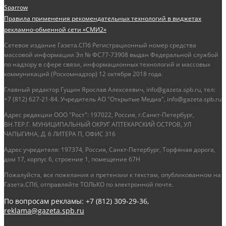
Sparrow
Правила применения рекомендательных технологий в виджетах
рекламно-обменной сети «СМИ2»
Сетевое издание Газета.СПб Регистрационный номер средства
массовой информации Эл № ФС77-73908 выдан Федеральной службой
по надзору в сфере связи, информационных технологий и массовых
коммуникаций (Роскомнадзор) 12 октября 2018 года.
Главный редактор Гущин Ярослав Алексеевич, info@gazeta.spb.ru, тел:
+7 (812) 627-21-84. Учредитель АО "Открытые Медиа", info@gazeta.spb.ru
Адрес редакции ООО "Рост": 197022, Россия, г.Санкт-Петербург,
ВН.ТЕР.Г. МУНИЦИПАЛЬНЫЙ ОКРУГ АПТЕКАРСКИЙ ОСТРОВ, УЛ
ЧАПЫГИНА, Д. 6 ЛИТЕРА П, ОФИС 316
Адрес учредителя: 197374, Россия, Санкт-Петербург, Торфяная дорога,
дом 17, корпус 6, строение 1, помещение 67Н
Пожалуйста, все пожелания и претензии к текстам, опубликованном на
Газета.СПб, отправляйте ТОЛЬКО по электронной почте.
По вопросам рекламы: +7 (812) 309-29-36,
reklama@gazeta.spb.ru