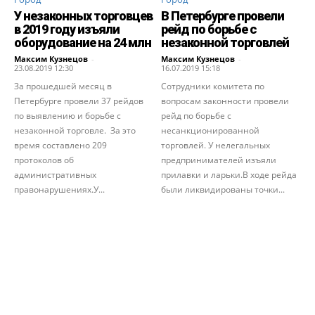
У незаконных торговцев
В Петербурге провели
в 2019 году изъяли
рейд по борьбе с
оборудование на 24 млн
незаконной торговлей
Максим Кузнецов
-
Максим Кузнецов
-
23.08.2019 12:30
16.07.2019 15:18
За прошедшей месяц в
Сотрудники комитета по
Петербурге провели 37 рейдов
вопросам законности провели
по выявлению и борьбе с
рейд по борьбе с
незаконной торговле. За это
несанкционированной
время составлено 209
торговлей. У нелегальных
протоколов об
предпринимателей изъяли
административных
прилавки и ларьки.В ходе рейда
правонарушениях.У...
были ликвидированы точки...