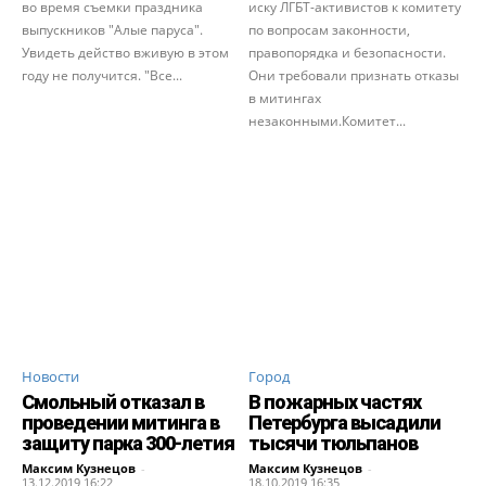
во время съемки праздника
иску ЛГБТ-активистов к комитету
выпускников "Алые паруса".
по вопросам законности,
Увидеть действо вживую в этом
правопорядка и безопасности.
году не получится. "Все...
Они требовали признать отказы
в митингах
незаконными.Комитет...
Новости
Город
Смольный отказал в
В пожарных частях
проведении митинга в
Петербурга высадили
защиту парка 300-летия
тысячи тюльпанов
Максим Кузнецов
-
Максим Кузнецов
-
13.12.2019 16:22
18.10.2019 16:35