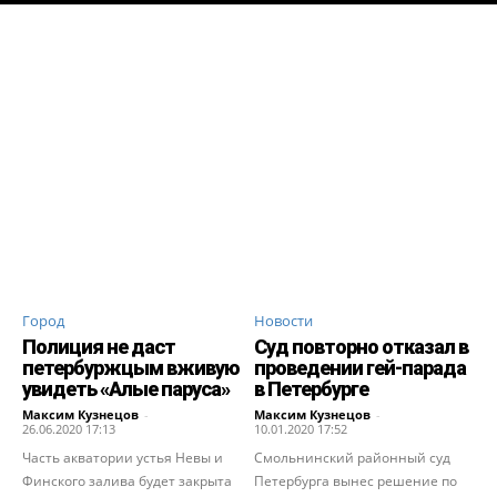
Город
Новости
Полиция не даст
Суд повторно отказал в
петербуржцым вживую
проведении гей-парада
увидеть «Алые паруса»
в Петербурге
Максим Кузнецов
-
Максим Кузнецов
-
26.06.2020 17:13
10.01.2020 17:52
Часть акватории устья Невы и
Смольнинский районный суд
Финского залива будет закрыта
Петербурга вынес решение по