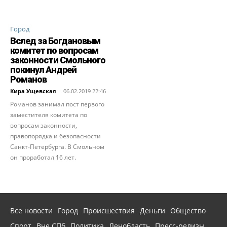
Город
Вслед за Богдановым
комитет по вопросам
законности Смольного
покинул Андрей
Романов
Кира Ущевская
-
06.02.2019 22:46
Романов занимал пост первого
заместителя комитета по
вопросам законности,
правопорядка и безопасности
Санкт-Петербурга. В Смольном
он проработал 16 лет.
Все новости
Город
Происшествия
Деньги
Общество
Спорт
Вне СПб
Политика
Ленобласть
Пресс-релизы