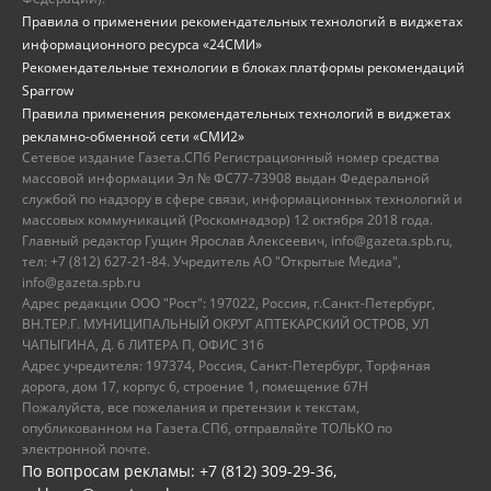
Правила о применении рекомендательных технологий в виджетах
информационного ресурса «24СМИ»
Рекомендательные технологии в блоках платформы рекомендаций
Sparrow
Правила применения рекомендательных технологий в виджетах
рекламно-обменной сети «СМИ2»
Сетевое издание Газета.СПб Регистрационный номер средства
массовой информации Эл № ФС77-73908 выдан Федеральной
службой по надзору в сфере связи, информационных технологий и
массовых коммуникаций (Роскомнадзор) 12 октября 2018 года.
Главный редактор Гущин Ярослав Алексеевич, info@gazeta.spb.ru,
тел: +7 (812) 627-21-84. Учредитель АО "Открытые Медиа",
info@gazeta.spb.ru
Адрес редакции ООО "Рост": 197022, Россия, г.Санкт-Петербург,
ВН.ТЕР.Г. МУНИЦИПАЛЬНЫЙ ОКРУГ АПТЕКАРСКИЙ ОСТРОВ, УЛ
ЧАПЫГИНА, Д. 6 ЛИТЕРА П, ОФИС 316
Адрес учредителя: 197374, Россия, Санкт-Петербург, Торфяная
дорога, дом 17, корпус 6, строение 1, помещение 67Н
Пожалуйста, все пожелания и претензии к текстам,
опубликованном на Газета.СПб, отправляйте ТОЛЬКО по
электронной почте.
По вопросам рекламы: +7 (812) 309-29-36,