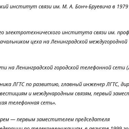
й институт связи им. М. А. Бонч-Бруевича в 1979 
ого электротехнического института связи им. проф
начальником цеха на Ленинградской междугородной
ти на Ленинградской городской телефонной сети (Л
льника ЛГТС по развитию, главный инженер ЛГТС, ди
нвестициям и международным связям, первый заме
кая телефонная сеть».
арем — первым заместителем председателя
едерации по телекоммуникациям, в августе 1999 г