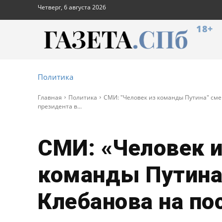
Четверг, 6 августа 2026
18+
Политика
Главная
Политика
СМИ: "Человек из команды Путина" сме
президента в...
СМИ: «Человек 
команды Путина
Клебанова на по