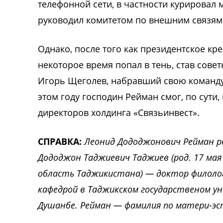
телефонной сети, в частности курировал
руководил комитетом по внешним связям 
Однако, после того как президентское кр
некоторое время попал в тень, став сове
Игорь Щеголев, набравший свою команду
этом году господин Рейман смог, по сути,
директоров холдинга «Связьинвест».
СПРАВКА:
Леонид Дододжонович Рейман ро
Дододжон Таджиевич Таджиев (род. 17 мая
область Таджикистана) — доктор филолог
кафедрой в Таджикском государственом у
Душанбе. Рейман — фамилия по матери-эс