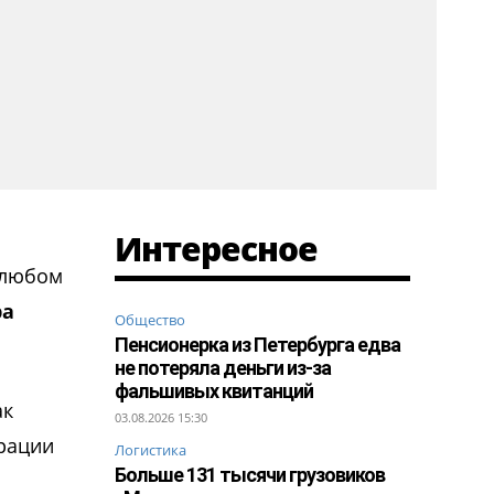
Интересное
 любом
ра
Общество
Пенсионерка из Петербурга едва
не потеряла деньги из-за
фальшивых квитанций
ак
03.08.2026 15:30
рации
Логистика
Больше 131 тысячи грузовиков