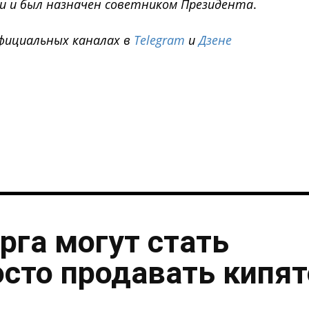
зи и был назначен советником Президента
.
фициальных каналах в
Telegram
и
Дзене
i
рга могут стать
осто продавать кипя