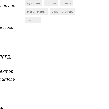
аукцион
травма
рейсы
году по
меган маркл
алла пугачева
эксперт
ессора
ГТС).
ректор
ститель
ода —