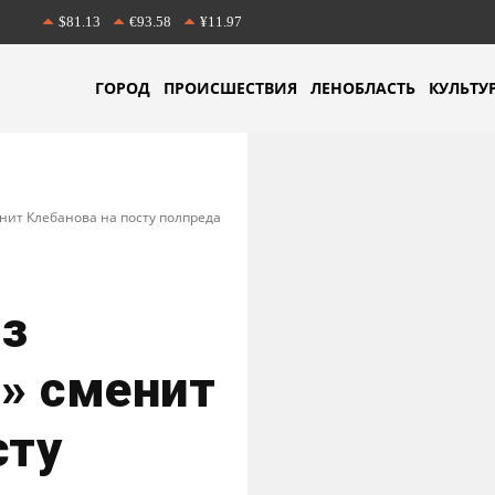
$81.13
€93.58
¥11.97
ГОРОД
ПРОИСШЕСТВИЯ
ЛЕНОБЛАСТЬ
КУЛЬТУ
нит Клебанова на посту полпреда
из
» сменит
сту