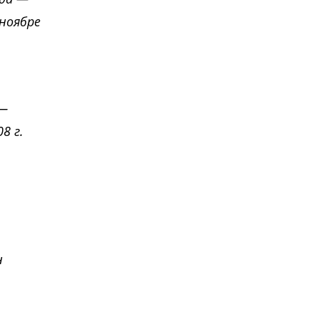
ноябре
 —
8 г.
н