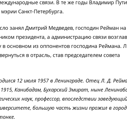
 международные связи. В те же годы Владимир Пут
мэрии Санкт-Петербурга.
есло занял Дмитрий Медведев, господин Рейман на
тником президента, а администрацию связи возгла
 в основном из оппонентов господина Реймана. 
 вернуться в отрасль, став председателем совета
дился 12 июля 1957 в Ленинграде. Отец Л. Д. Рейма
 1915, Канибадам, Бухарский Эмират, ныне Ленинаб
ических наук, профессор, впоследствии заведующи
ниверситете, большую часть жизни прожил в город
тонке.