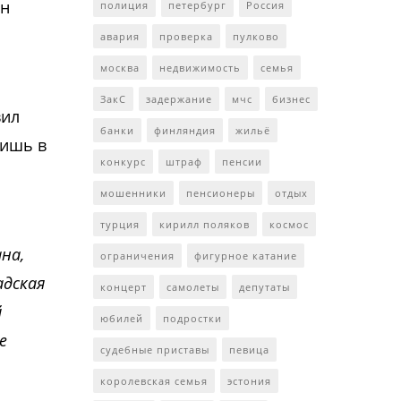
ин
полиция
петербург
Россия
авария
проверка
пулково
москва
недвижимость
семья
ЗакС
задержание
мчс
бизнес
вил
банки
финляндия
жильё
Лишь в
конкурс
штраф
пенсии
мошенники
пенсионеры
отдых
турция
кирилл поляков
космос
на,
ограничения
фигурное катание
адская
концерт
самолеты
депутаты
й
юбилей
подростки
е
судебные приставы
певица
королевская семья
эстония