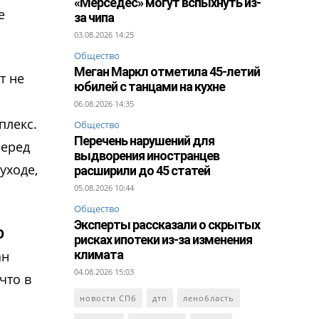
«Мерседес» могут вспыхнуть из-
е
за чипа
03.08.2026 14:25
Общество
Меган Маркл отметила 45-летий
т не
юбилей с танцами на кухне
06.08.2026 14:35
плекс.
Общество
Перечень нарушений для
перед
выдворения иностранцев
уходе,
расширили до 45 статей
05.08.2026 10:44
Общество
Эксперты рассказали о скрытых
О
рисках ипотеки из-за изменения
климата
ан
04.08.2026 15:03
что в
новости СПб
дтп
ленобласть