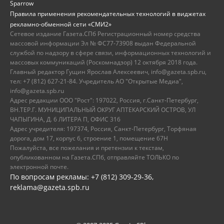
Sparrow
Правила применения рекомендательных технологий в виджетах
рекламно-обменной сети «СМИ2»
Сетевое издание Газета.СПб Регистрационный номер средства
массовой информации Эл № ФС77-73908 выдан Федеральной
службой по надзору в сфере связи, информационных технологий и
массовых коммуникаций (Роскомнадзор) 12 октября 2018 года.
Главный редактор Гущин Ярослав Алексеевич, info@gazeta.spb.ru,
тел: +7 (812) 627-21-84. Учредитель АО "Открытые Медиа",
info@gazeta.spb.ru
Адрес редакции ООО "Рост": 197022, Россия, г.Санкт-Петербург,
ВН.ТЕР.Г. МУНИЦИПАЛЬНЫЙ ОКРУГ АПТЕКАРСКИЙ ОСТРОВ, УЛ
ЧАПЫГИНА, Д. 6 ЛИТЕРА П, ОФИС 316
Адрес учредителя: 197374, Россия, Санкт-Петербург, Торфяная
дорога, дом 17, корпус 6, строение 1, помещение 67Н
Пожалуйста, все пожелания и претензии к текстам,
опубликованном на Газета.СПб, отправляйте ТОЛЬКО по
электронной почте.
По вопросам рекламы: +7 (812) 309-29-36,
reklama@gazeta.spb.ru