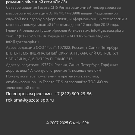
рекламно-обменной сети «СМИ2»
Сетевое издание Газета.СПб Регистрационный номер средства
массовой информации Эл № ФС77-73908 выдан Федеральной
службой по надзору в сфере связи, информационных технологий и
массовых коммуникаций (Роскомнадзор) 12 октября 2018 года.
Главный редактор Гущин Ярослав Алексеевич, info@gazeta.spb.ru,
тел: +7 (812) 627-21-84. Учредитель АО "Открытые Медиа",
info@gazeta.spb.ru
Адрес редакции ООО "Рост": 197022, Россия, г.Санкт-Петербург,
ВН.ТЕР.Г. МУНИЦИПАЛЬНЫЙ ОКРУГ АПТЕКАРСКИЙ ОСТРОВ, УЛ
ЧАПЫГИНА, Д. 6 ЛИТЕРА П, ОФИС 316
Адрес учредителя: 197374, Россия, Санкт-Петербург, Торфяная
дорога, дом 17, корпус 6, строение 1, помещение 67Н
Пожалуйста, все пожелания и претензии к текстам,
опубликованном на Газета.СПб, отправляйте ТОЛЬКО по
электронной почте.
По вопросам рекламы: +7 (812) 309-29-36,
reklama@gazeta.spb.ru
© 2007-2025 Gazeta.SPb