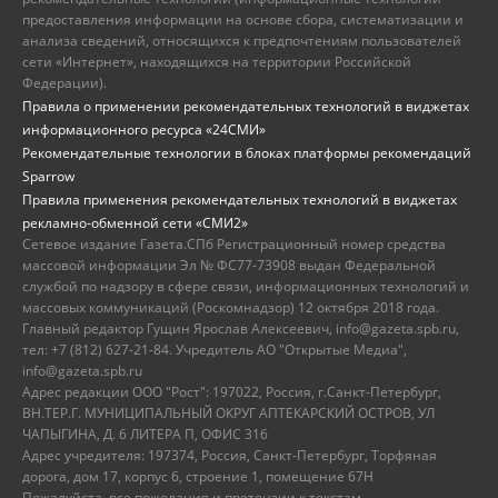
предоставления информации на основе сбора, систематизации и
анализа сведений, относящихся к предпочтениям пользователей
сети «Интернет», находящихся на территории Российской
Федерации).
Правила о применении рекомендательных технологий в виджетах
информационного ресурса «24СМИ»
Рекомендательные технологии в блоках платформы рекомендаций
Sparrow
Правила применения рекомендательных технологий в виджетах
рекламно-обменной сети «СМИ2»
Сетевое издание Газета.СПб Регистрационный номер средства
массовой информации Эл № ФС77-73908 выдан Федеральной
службой по надзору в сфере связи, информационных технологий и
массовых коммуникаций (Роскомнадзор) 12 октября 2018 года.
Главный редактор Гущин Ярослав Алексеевич, info@gazeta.spb.ru,
тел: +7 (812) 627-21-84. Учредитель АО "Открытые Медиа",
info@gazeta.spb.ru
Адрес редакции ООО "Рост": 197022, Россия, г.Санкт-Петербург,
ВН.ТЕР.Г. МУНИЦИПАЛЬНЫЙ ОКРУГ АПТЕКАРСКИЙ ОСТРОВ, УЛ
ЧАПЫГИНА, Д. 6 ЛИТЕРА П, ОФИС 316
Адрес учредителя: 197374, Россия, Санкт-Петербург, Торфяная
дорога, дом 17, корпус 6, строение 1, помещение 67Н
Пожалуйста, все пожелания и претензии к текстам,