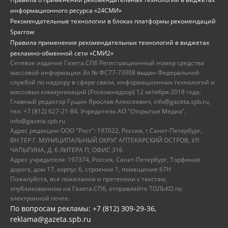
информационного ресурса «24СМИ»
Рекомендательные технологии в блоках платформы рекомендаций
Sparrow
Правила применения рекомендательных технологий в виджетах
рекламно-обменной сети «СМИ2»
Сетевое издание Газета.СПб Регистрационный номер средства
массовой информации Эл № ФС77-73908 выдан Федеральной
службой по надзору в сфере связи, информационных технологий и
массовых коммуникаций (Роскомнадзор) 12 октября 2018 года.
Главный редактор Гущин Ярослав Алексеевич, info@gazeta.spb.ru,
тел: +7 (812) 627-21-84. Учредитель АО "Открытые Медиа",
info@gazeta.spb.ru
Адрес редакции ООО "Рост": 197022, Россия, г.Санкт-Петербург,
ВН.ТЕР.Г. МУНИЦИПАЛЬНЫЙ ОКРУГ АПТЕКАРСКИЙ ОСТРОВ, УЛ
ЧАПЫГИНА, Д. 6 ЛИТЕРА П, ОФИС 316
Адрес учредителя: 197374, Россия, Санкт-Петербург, Торфяная
дорога, дом 17, корпус 6, строение 1, помещение 67Н
Пожалуйста, все пожелания и претензии к текстам,
опубликованном на Газета.СПб, отправляйте ТОЛЬКО по
электронной почте.
По вопросам рекламы: +7 (812) 309-29-36,
reklama@gazeta.spb.ru