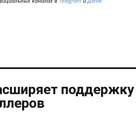
фициальных каналах в
Telegram
и
Дзене
i
асширяет поддержку
ллеров