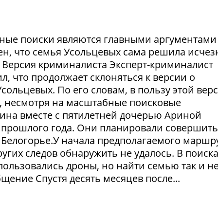
ешные поиски являются главными аргументами
рен, что семья Усольцевых сама решила исчезн
я. Версия криминалиста Эксперт-криминалист
ил, что продолжает склоняться к версии о
ольцевых. По его словам, в пользу этой вер
в, несмотря на масштабные поисковые
ина вместе с пятилетней дочерью Ариной
 прошлого года. Они планировали совершить
 Белогорье.У начала предполагаемого маршр
угих следов обнаружить не удалось. В поиск
пользовались дроны, но найти семью так и н
щение Спустя десять месяцев после...