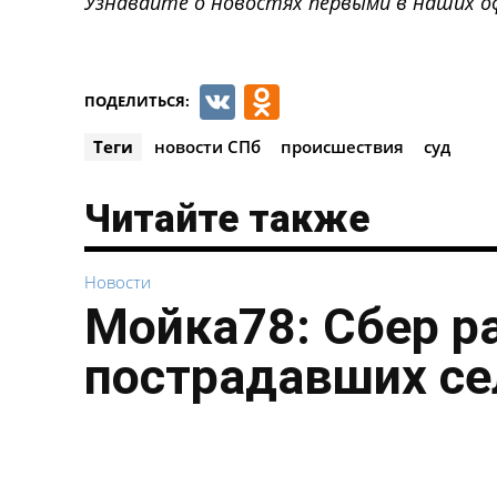
Узнавайте о новостях первыми в наших о
VK
Odnoklassnik
ПОДЕЛИТЬСЯ:
Теги
новости СПб
происшествия
суд
Читайте также
Новости
Мойка78: Сбер р
пострадавших се