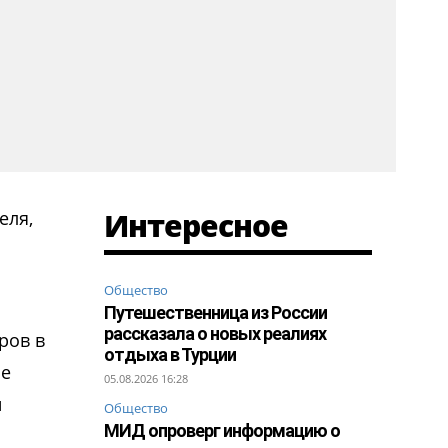
Интересное
еля,
Общество
Путешественница из России
рассказала о новых реалиях
ров в
отдыха в Турции
не
05.08.2026 16:28
й
Общество
МИД опроверг информацию о