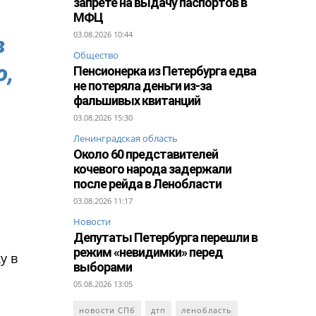
запрете на выдачу паспортов в
МФЦ
03.08.2026 10:44
в
Общество
ю,
Пенсионерка из Петербурга едва
не потеряла деньги из-за
фальшивых квитанций
03.08.2026 15:30
Ленинградская область
Около 60 представителей
кочевого народа задержали
после рейда в Ленобласти
03.08.2026 11:17
Новости
Депутаты Петербурга перешли в
режим «невидимки» перед
у в
выборами
05.08.2026 13:05
новости СПб
дтп
ленобласть