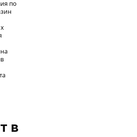
вия по
азин
их
я
 на
 в
та
т в