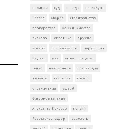
полиция
суд
погода
петербург
Россия
авария
строительство
прокуратура
мошенничество
пулково
животные
оружие
москва
недвижимость
нарушения
бюджет
мчс
уголовное дело
тепло
пенсионеры
росгвардия
выплаты
закрытие
космос
ограничения
ущерб
фигурное катание
Александр Колесов
пенсия
Россельхознадзор
самолеты
юбилей
подростки
певица