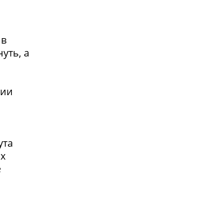
 в
уть, а
сии
ута
ах
е