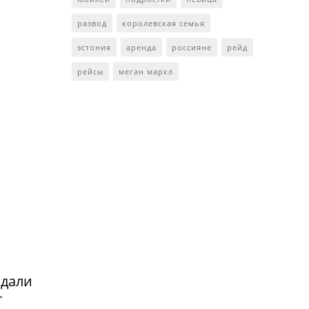
развод
королевская семья
эстония
аренда
россияне
рейд
рейсы
меган маркл
адали
т