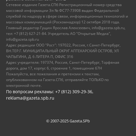
Сетевое издание Газета.СПб Регистрационный номер средства
массовой информации Эл № ФС77-73908 выдан Федеральной
службой по надзору в сфере связи, информационных технологий и
массовых коммуникаций (Роскомнадзор) 12 октября 2018 года.
Главный редактор Гущин Ярослав Алексеевич, info@gazeta.spb.ru,
тел: +7 (812) 627-21-84. Учредитель АО "Открытые Медиа",
info@gazeta.spb.ru
Адрес редакции ООО "Рост": 197022, Россия, г.Санкт-Петербург,
ВН.ТЕР.Г. МУНИЦИПАЛЬНЫЙ ОКРУГ АПТЕКАРСКИЙ ОСТРОВ, УЛ
ЧАПЫГИНА, Д. 6 ЛИТЕРА П, ОФИС 316
Адрес учредителя: 197374, Россия, Санкт-Петербург, Торфяная
дорога, дом 17, корпус 6, строение 1, помещение 67Н
Пожалуйста, все пожелания и претензии к текстам,
опубликованном на Газета.СПб, отправляйте ТОЛЬКО по
электронной почте.
По вопросам рекламы: +7 (812) 309-29-36,
reklama@gazeta.spb.ru
© 2007-2025 Gazeta.SPb