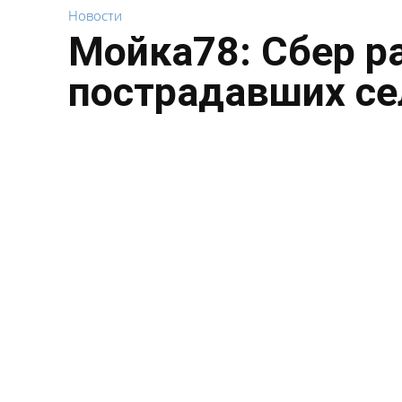
Новости
Мойка78: Сбер р
пострадавших се