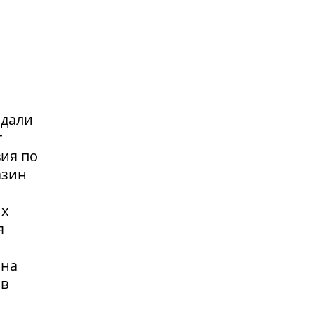
адали
т
вия по
азин
их
я
 на
 в