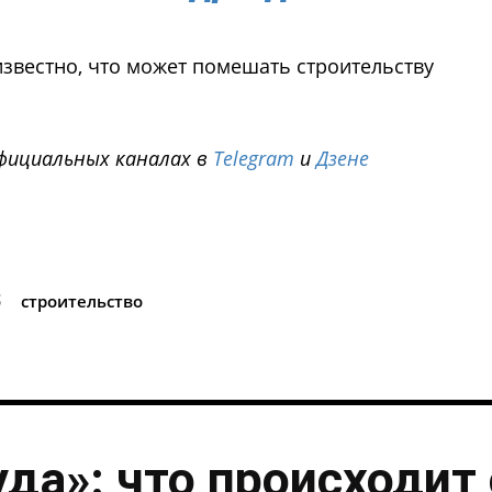
известно, что может помешать строительству
фициальных каналах в
Telegram
и
Дзене
i
б
строительство
уда»: что происходит 