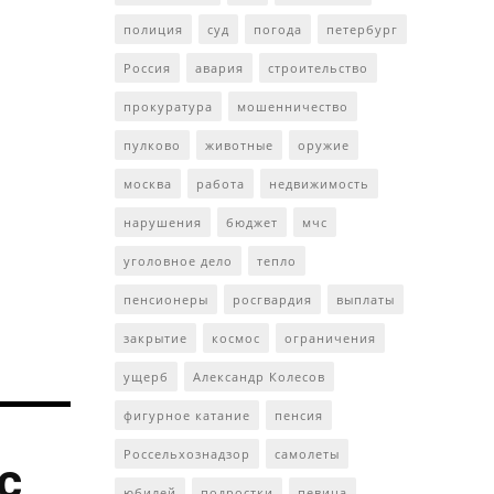
полиция
суд
погода
петербург
Россия
авария
строительство
прокуратура
мошенничество
пулково
животные
оружие
москва
работа
недвижимость
нарушения
бюджет
мчс
уголовное дело
тепло
пенсионеры
росгвардия
выплаты
закрытие
космос
ограничения
ущерб
Александр Колесов
фигурное катание
пенсия
Россельхознадзор
самолеты
с
юбилей
подростки
певица