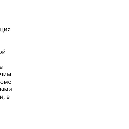
нция
ой
в
очим
зюме
выми
и, в