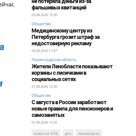
не потеряла деньги из-за
ейчас
фальшивых квитанций
03.08.2026 15:30
Общество
Медицинскому центру из
Петербурга грозит штраф за
недостоверную рекламу
а
03.08.2026 11:47
Ленинградская область
Жители Ленобласти показывают
корзины с лисичками в
социальных сетях
и
07.08.2026 12:30
Общество
С августа в России заработают
новые правила для пенсионеров и
самозанятых
01.08.2026 15:35
новости СПб
дтп
ленобласть