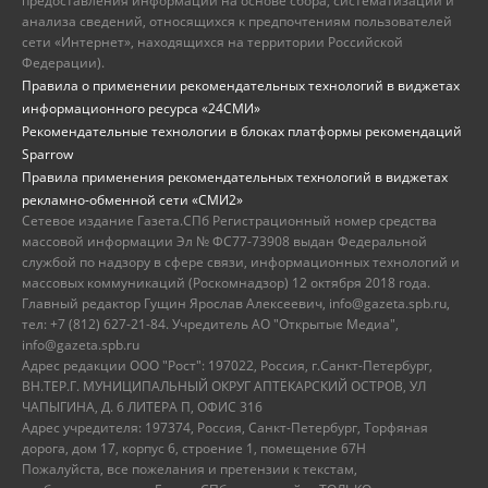
предоставления информации на основе сбора, систематизации и
анализа сведений, относящихся к предпочтениям пользователей
сети «Интернет», находящихся на территории Российской
Федерации).
Правила о применении рекомендательных технологий в виджетах
информационного ресурса «24СМИ»
Рекомендательные технологии в блоках платформы рекомендаций
Sparrow
Правила применения рекомендательных технологий в виджетах
рекламно-обменной сети «СМИ2»
Сетевое издание Газета.СПб Регистрационный номер средства
массовой информации Эл № ФС77-73908 выдан Федеральной
службой по надзору в сфере связи, информационных технологий и
массовых коммуникаций (Роскомнадзор) 12 октября 2018 года.
Главный редактор Гущин Ярослав Алексеевич, info@gazeta.spb.ru,
тел: +7 (812) 627-21-84. Учредитель АО "Открытые Медиа",
info@gazeta.spb.ru
Адрес редакции ООО "Рост": 197022, Россия, г.Санкт-Петербург,
ВН.ТЕР.Г. МУНИЦИПАЛЬНЫЙ ОКРУГ АПТЕКАРСКИЙ ОСТРОВ, УЛ
ЧАПЫГИНА, Д. 6 ЛИТЕРА П, ОФИС 316
Адрес учредителя: 197374, Россия, Санкт-Петербург, Торфяная
дорога, дом 17, корпус 6, строение 1, помещение 67Н
Пожалуйста, все пожелания и претензии к текстам,