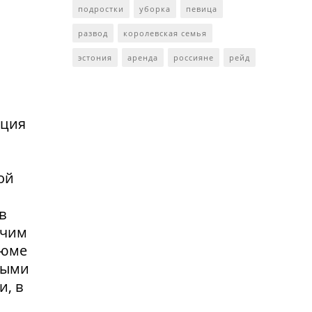
подростки
уборка
певица
развод
королевская семья
эстония
аренда
россияне
рейд
нция
ой
в
очим
зюме
выми
и, в