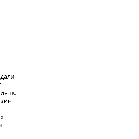
адали
т
вия по
азин
их
я