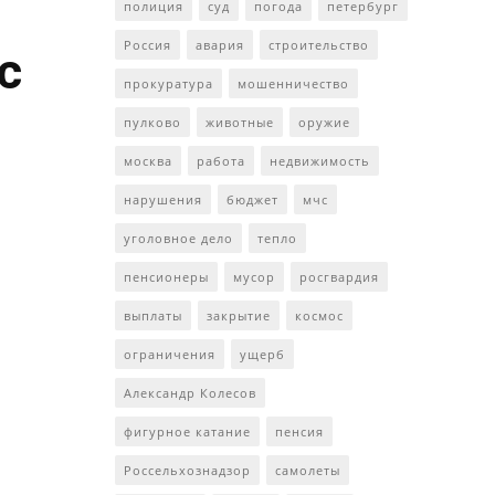
полиция
суд
погода
петербург
Россия
авария
строительство
с
прокуратура
мошенничество
пулково
животные
оружие
москва
работа
недвижимость
нарушения
бюджет
мчс
уголовное дело
тепло
пенсионеры
мусор
росгвардия
выплаты
закрытие
космос
ограничения
ущерб
Александр Колесов
фигурное катание
пенсия
Россельхознадзор
самолеты