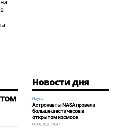
 на
 в
та
Новости дня
ытом
Наука
Астронавты NASA провели
больше шести часов в
открытом космосе
08.08.2026 14:47