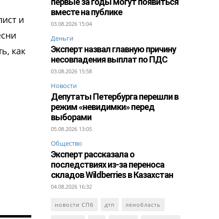
первые за годы могут появиться
вместе на публике
лист и
03.08.2026 15:04
есни
Деньги
Эксперт назвал главную причину
ь, как
несовпадения выплат по ПДС
03.08.2026 15:58
Новости
Депутаты Петербурга перешли в
режим «невидимки» перед
выборами
05.08.2026 13:05
Общество
Эксперт рассказала о
последствиях из-за переноса
складов Wildberries в Казахстан
04.08.2026 16:32
новости СПб
дтп
ленобласть