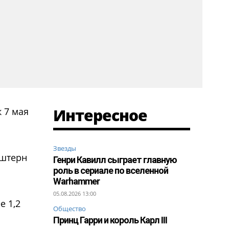
Интересное
 7 мая
Звезды
нштерн
Генри Кавилл сыграет главную
роль в сериале по вселенной
Warhammer
05.08.2026 13:00
е 1,2
Общество
Принц Гарри и король Карл III