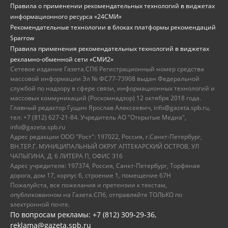
Правила о применении рекомендательных технологий в виджетах
информационного ресурса «24СМИ»
Рекомендательные технологии в блоках платформы рекомендаций
Sparrow
Правила применения рекомендательных технологий в виджетах
рекламно-обменной сети «СМИ2»
Сетевое издание Газета.СПб Регистрационный номер средства
массовой информации Эл № ФС77-73908 выдан Федеральной
службой по надзору в сфере связи, информационных технологий и
массовых коммуникаций (Роскомнадзор) 12 октября 2018 года.
Главный редактор Гущин Ярослав Алексеевич, info@gazeta.spb.ru,
тел: +7 (812) 627-21-84. Учредитель АО "Открытые Медиа",
info@gazeta.spb.ru
Адрес редакции ООО "Рост": 197022, Россия, г.Санкт-Петербург,
ВН.ТЕР.Г. МУНИЦИПАЛЬНЫЙ ОКРУГ АПТЕКАРСКИЙ ОСТРОВ, УЛ
ЧАПЫГИНА, Д. 6 ЛИТЕРА П, ОФИС 316
Адрес учредителя: 197374, Россия, Санкт-Петербург, Торфяная
дорога, дом 17, корпус 6, строение 1, помещение 67Н
Пожалуйста, все пожелания и претензии к текстам,
опубликованном на Газета.СПб, отправляйте ТОЛЬКО по
электронной почте.
По вопросам рекламы: +7 (812) 309-29-36,
reklama@gazeta.spb.ru