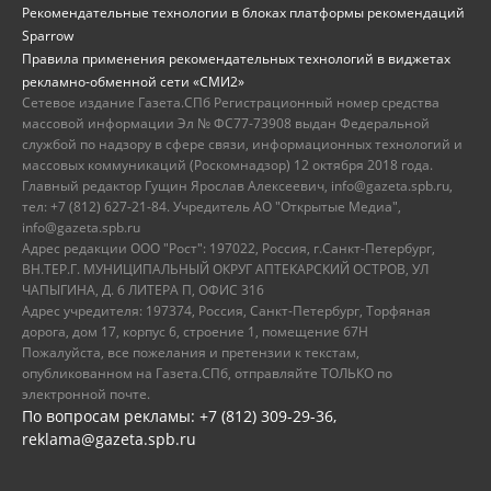
Рекомендательные технологии в блоках платформы рекомендаций
Sparrow
Правила применения рекомендательных технологий в виджетах
рекламно-обменной сети «СМИ2»
Сетевое издание Газета.СПб Регистрационный номер средства
массовой информации Эл № ФС77-73908 выдан Федеральной
службой по надзору в сфере связи, информационных технологий и
массовых коммуникаций (Роскомнадзор) 12 октября 2018 года.
Главный редактор Гущин Ярослав Алексеевич, info@gazeta.spb.ru,
тел: +7 (812) 627-21-84. Учредитель АО "Открытые Медиа",
info@gazeta.spb.ru
Адрес редакции ООО "Рост": 197022, Россия, г.Санкт-Петербург,
ВН.ТЕР.Г. МУНИЦИПАЛЬНЫЙ ОКРУГ АПТЕКАРСКИЙ ОСТРОВ, УЛ
ЧАПЫГИНА, Д. 6 ЛИТЕРА П, ОФИС 316
Адрес учредителя: 197374, Россия, Санкт-Петербург, Торфяная
дорога, дом 17, корпус 6, строение 1, помещение 67Н
Пожалуйста, все пожелания и претензии к текстам,
опубликованном на Газета.СПб, отправляйте ТОЛЬКО по
электронной почте.
По вопросам рекламы: +7 (812) 309-29-36,
reklama@gazeta.spb.ru