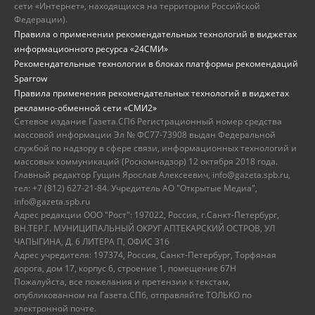
сети «Интернет», находящихся на территории Российской
Федерации).
Правила о применении рекомендательных технологий в виджетах
информационного ресурса «24СМИ»
Рекомендательные технологии в блоках платформы рекомендаций
Sparrow
Правила применения рекомендательных технологий в виджетах
рекламно-обменной сети «СМИ2»
Сетевое издание Газета.СПб Регистрационный номер средства
массовой информации Эл № ФС77-73908 выдан Федеральной
службой по надзору в сфере связи, информационных технологий и
массовых коммуникаций (Роскомнадзор) 12 октября 2018 года.
Главный редактор Гущин Ярослав Алексеевич, info@gazeta.spb.ru,
тел: +7 (812) 627-21-84. Учредитель АО "Открытые Медиа",
info@gazeta.spb.ru
Адрес редакции ООО "Рост": 197022, Россия, г.Санкт-Петербург,
ВН.ТЕР.Г. МУНИЦИПАЛЬНЫЙ ОКРУГ АПТЕКАРСКИЙ ОСТРОВ, УЛ
ЧАПЫГИНА, Д. 6 ЛИТЕРА П, ОФИС 316
Адрес учредителя: 197374, Россия, Санкт-Петербург, Торфяная
дорога, дом 17, корпус 6, строение 1, помещение 67Н
Пожалуйста, все пожелания и претензии к текстам,
опубликованном на Газета.СПб, отправляйте ТОЛЬКО по
электронной почте.