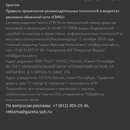
Sparrow
Правила применения рекомендательных технологий в виджетах
рекламно-обменной сети «СМИ2»
Сетевое издание Газета.СПб Регистрационный номер средства
массовой информации Эл № ФС77-73908 выдан Федеральной
службой по надзору в сфере связи, информационных технологий и
массовых коммуникаций (Роскомнадзор) 12 октября 2018 года.
Главный редактор Гущин Ярослав Алексеевич, info@gazeta.spb.ru,
тел: +7 (812) 627-21-84. Учредитель АО "Открытые Медиа",
info@gazeta.spb.ru
Адрес редакции ООО "Рост": 197022, Россия, г.Санкт-Петербург,
ВН.ТЕР.Г. МУНИЦИПАЛЬНЫЙ ОКРУГ АПТЕКАРСКИЙ ОСТРОВ, УЛ
ЧАПЫГИНА, Д. 6 ЛИТЕРА П, ОФИС 316
Адрес учредителя: 197374, Россия, Санкт-Петербург, Торфяная
дорога, дом 17, корпус 6, строение 1, помещение 67Н
Пожалуйста, все пожелания и претензии к текстам,
опубликованном на Газета.СПб, отправляйте ТОЛЬКО по
электронной почте.
По вопросам рекламы: +7 (812) 309-29-36,
reklama@gazeta.spb.ru