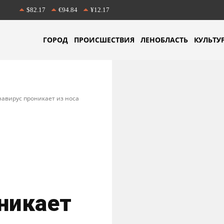
$82.17
€94.84
¥12.17
ГОРОД
ПРОИСШЕСТВИЯ
ЛЕНОБЛАСТЬ
КУЛЬТУ
навирус проникает из носа
о
никает