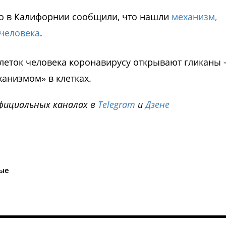
го в Калифорнии сообщили, что нашли
механизм,
 человека
.
 клеток человека коронавирусу открывают гликаны
анизмом» в клетках.
фициальных каналах в
Telegram
и
Дзене
i
ые