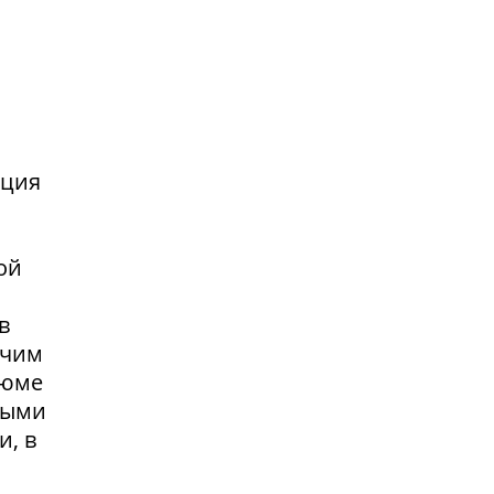
нция
ой
в
очим
зюме
выми
и, в