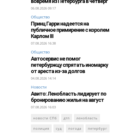
вовремя из Петербурга в четверг
06.08.2026 09:17
Общество
Принц Гарри надеется на
публичное примирение с королем
Карлом III
07.08.2026 16:38
Общество
Автосервис не помог
петербуржцу спрятать иномарку
от ареста из-за долгов
04.08.2026 14:14
Новости
Авито: Ленобласть лидирует по
бронированию жилья на август
07.08.2026 16:03
новости СПб
дтп
ленобласть
полиция
суд
погода
петербург