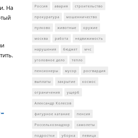
Россия
авария
строительство
и. На
ртый
прокуратура
мошенничество
пулково
животные
оружие
москва
работа
недвижимость
ши
нарушения
бюджет
мчс
тить.
уголовное дело
тепло
пенсионеры
мусор
росгвардия
выплаты
закрытие
космос
ограничения
ущерб
Александр Колесов
-
фигурное катание
пенсия
Россельхознадзор
самолеты
подростки
уборка
певица