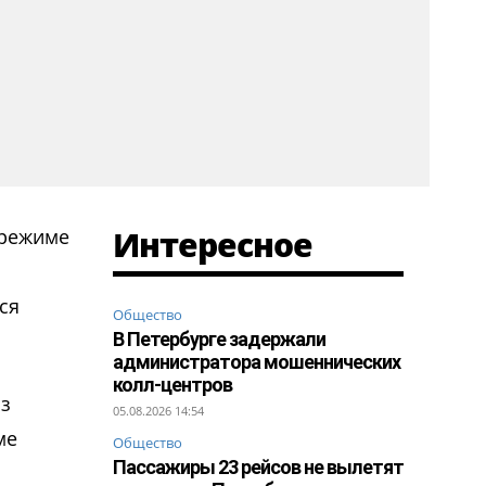
Интересное
 режиме
ся
Общество
В Петербурге задержали
администратора мошеннических
колл-центров
из
05.08.2026 14:54
ме
Общество
Пассажиры 23 рейсов не вылетят