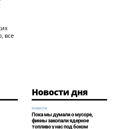
х
ких
, все
Новости дня
Новости
Пока мы думали о мусоре,
финны закопали ядерное
топливо у нас под боком