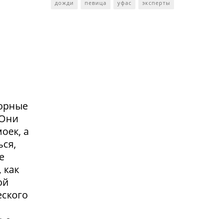
дожди
певица
уфас
эксперты
сорные
.Они
оек, а
ься,
е
 как
ой
еского