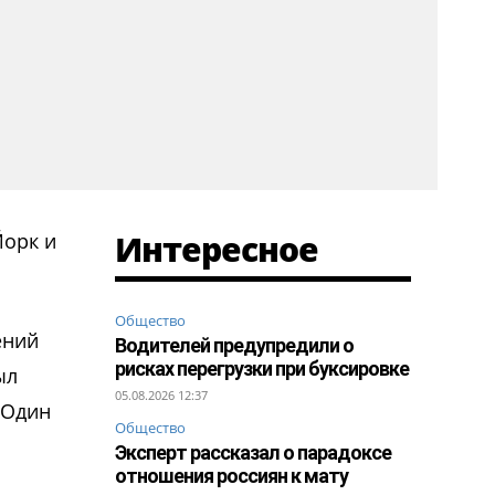
Интересное
Йорк и
Общество
ений
Водителей предупредили о
рисках перегрузки при буксировке
ыл
05.08.2026 12:37
 Один
Общество
Эксперт рассказал о парадоксе
отношения россиян к мату