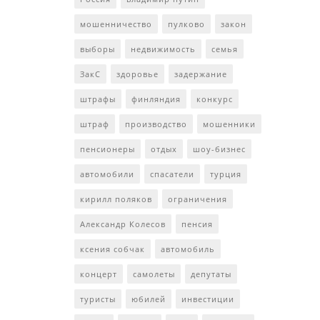
мошенничество
пулково
закон
выборы
недвижимость
семья
ЗакС
здоровье
задержание
штрафы
финляндия
конкурс
штраф
производство
мошенники
пенсионеры
отдых
шоу-бизнес
автомобили
спасатели
турция
кирилл поляков
ограничения
Александр Колесов
пенсия
ксения собчак
автомобиль
концерт
самолеты
депутаты
туристы
юбилей
инвестиции