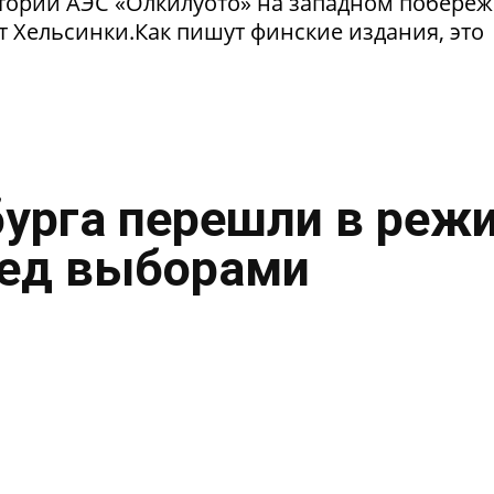
тории АЭС «Олкилуото» на западном побере
т Хельсинки.Как пишут финские издания, это
урга перешли в реж
ред выборами