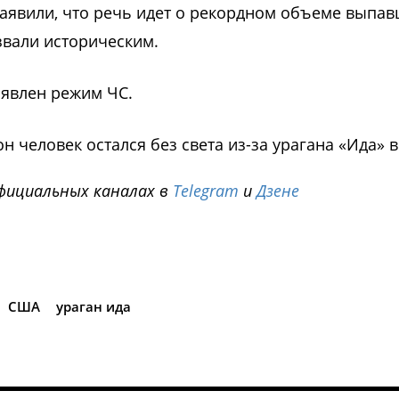
заявили, что речь идет о рекордном объеме выпа
звали историческим.
ъявлен режим ЧС.
н человек остался без света из-за урагана «Ида» 
фициальных каналах в
Telegram
и
Дзене
i
США
ураган ида