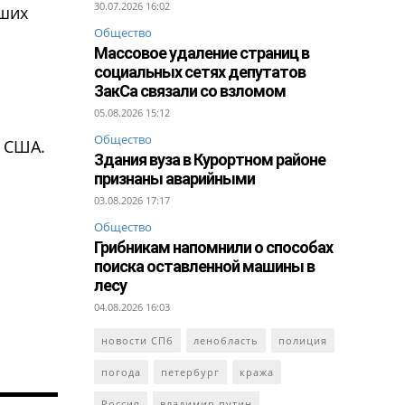
30.07.2026 16:02
вших
Общество
Массовое удаление страниц в
социальных сетях депутатов
ЗакСа связали со взломом
05.08.2026 15:12
Общество
в США.
Здания вуза в Курортном районе
признаны аварийными
03.08.2026 17:17
Общество
Грибникам напомнили о способах
поиска оставленной машины в
лесу
04.08.2026 16:03
новости СПб
ленобласть
полиция
погода
петербург
кража
Россия
владимир путин