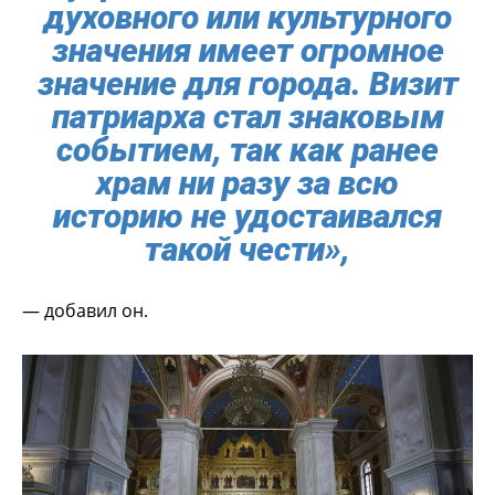
духовного или культурного
значения имеет огромное
значение для города. Визит
патриарха стал знаковым
событием, так как ранее
храм ни разу за всю
историю не удостаивался
такой чести»,
— добавил он.