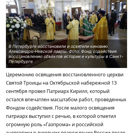
В Петербурге восстановили и освятили киновию
Александро-Невской лавры. Фото: Фонд содействия
восстановлению объектов истории и культуры в Санкт-
Петербурге
Церемонию освящения восстановленного церкви
Святой Троицы на Октябрьской набережной 13
сентября провел Патриарх Кирилл, который
остался впечатлен масштабом работ, проведенных
Фондом содействия. После малого освящения
патриарх выступил с речью, в которой отметил
огромную роль «Газпрома» и российской
энергетики в духовном возрождении России после