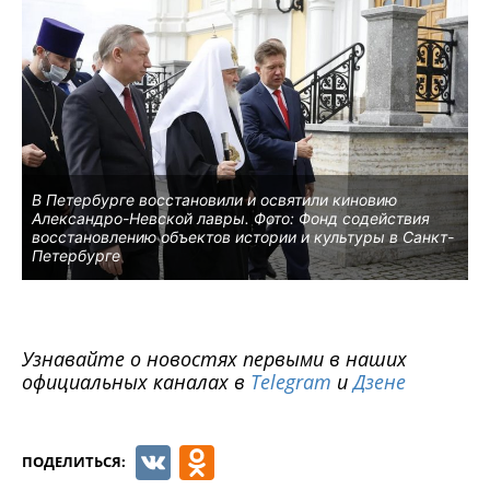
В Петербурге восстановили и освятили киновию
Александро-Невской лавры. Фото: Фонд содействия
восстановлению объектов истории и культуры в Санкт-
Петербурге
Узнавайте о новостях первыми в наших
официальных каналах в
Telegram
и
Дзене
VK
Odnoklassniki
ПОДЕЛИТЬСЯ: