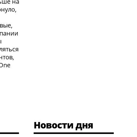
ьше на
онуло,
вые,
мпании
ы
ляться
нтов,
 One
Новости дня