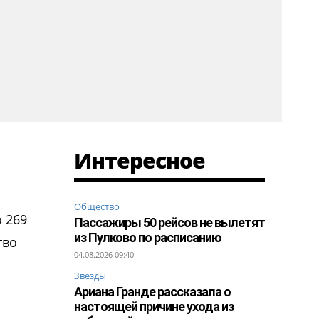
Интересное
Общество
о 269
Пассажиры 50 рейсов не вылетят
из Пулково по расписанию
тво
04.08.2026 09:40
Звезды
Ариана Гранде рассказала о
настоящей причине ухода из