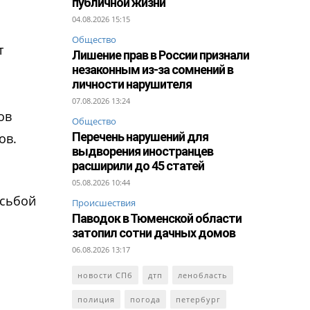
публичной жизни
04.08.2026 15:15
Общество
т
Лишение прав в России признали
незаконным из-за сомнений в
личности нарушителя
07.08.2026 13:24
ов
Общество
Перечень нарушений для
ов.
выдворения иностранцев
расширили до 45 статей
05.08.2026 10:44
осьбой
Происшествия
Паводок в Тюменской области
затопил сотни дачных домов
06.08.2026 13:17
новости СПб
дтп
ленобласть
полиция
погода
петербург