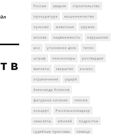
Россия
авария
строительство
ейл
прокуратура
мошенничество
пулково
животные
оружие
москва
недвижимость
нарушения
мчс
уголовное дело
тепло
штраф
пенсионеры
росгвардия
т в
выплаты
закрытие
космос
ограничения
ущерб
Александр Колесов
фигурное катание
пенсия
концерт
Россельхознадзор
самолеты
юбилей
подростки
судебные приставы
певица