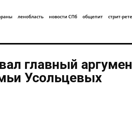
i
ораны
ленобласть
новости СПб
общепит
стрит-рет
вал главный аргумен
емьи Усольцевых