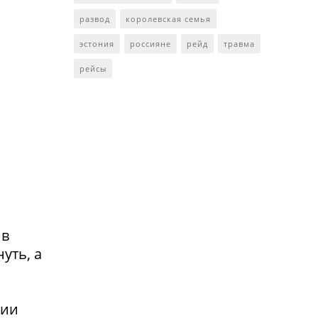
развод
королевская семья
эстония
россияне
рейд
травма
рейсы
 в
уть, а
сии