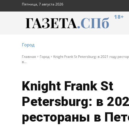
Пятница, 7 августа 2026
18+
Город
Главная
Город
Knight Frank St Petersburg: в 2021 году рес
в...
Knight Frank St
Petersburg: в 20
рестораны в Пет