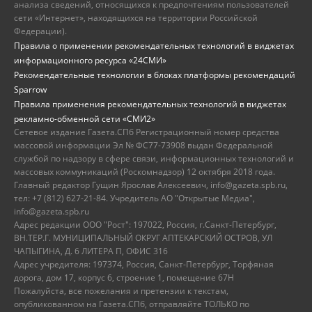
анализа сведений, относящихся к предпочтениям пользователей
сети «Интернет», находящихся на территории Российской
Федерации).
Правила о применении рекомендательных технологий в виджетах
информационного ресурса «24СМИ»
Рекомендательные технологии в блоках платформы рекомендаций
Sparrow
Правила применения рекомендательных технологий в виджетах
рекламно-обменной сети «СМИ2»
Сетевое издание Газета.СПб Регистрационный номер средства
массовой информации Эл № ФС77-73908 выдан Федеральной
службой по надзору в сфере связи, информационных технологий и
массовых коммуникаций (Роскомнадзор) 12 октября 2018 года.
Главный редактор Гущин Ярослав Алексеевич, info@gazeta.spb.ru,
тел: +7 (812) 627-21-84. Учредитель АО "Открытые Медиа",
info@gazeta.spb.ru
Адрес редакции ООО "Рост": 197022, Россия, г.Санкт-Петербург,
ВН.ТЕР.Г. МУНИЦИПАЛЬНЫЙ ОКРУГ АПТЕКАРСКИЙ ОСТРОВ, УЛ
ЧАПЫГИНА, Д. 6 ЛИТЕРА П, ОФИС 316
Адрес учредителя: 197374, Россия, Санкт-Петербург, Торфяная
дорога, дом 17, корпус 6, строение 1, помещение 67Н
Пожалуйста, все пожелания и претензии к текстам,
опубликованном на Газета.СПб, отправляйте ТОЛЬКО по