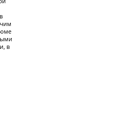
ой
в
очим
зюме
выми
и, в