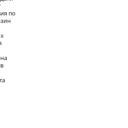
т
вия по
азин
их
я
 на
 в
та