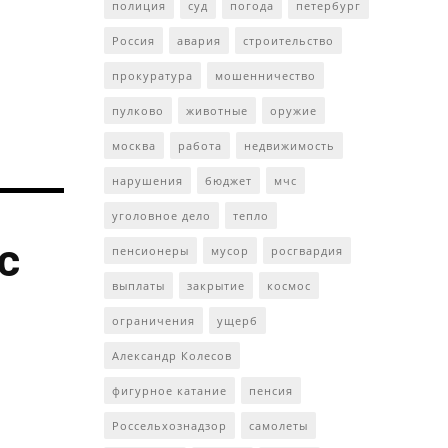
полиция
суд
погода
петербург
Россия
авария
строительство
прокуратура
мошенничество
пулково
животные
оружие
москва
работа
недвижимость
нарушения
бюджет
мчс
уголовное дело
тепло
с
пенсионеры
мусор
росгвардия
выплаты
закрытие
космос
ограничения
ущерб
Александр Колесов
фигурное катание
пенсия
Россельхознадзор
самолеты