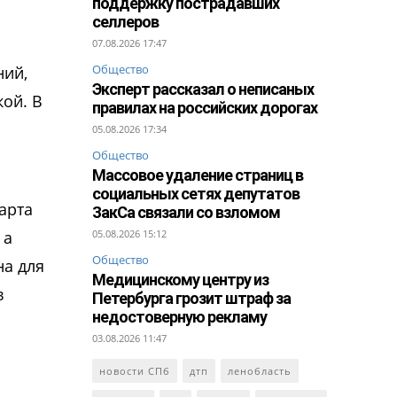
поддержку пострадавших
селлеров
07.08.2026 17:47
Общество
ний,
Эксперт рассказал о неписаных
кой. В
правилах на российских дорогах
05.08.2026 17:34
Общество
Массовое удаление страниц в
социальных сетях депутатов
арта
ЗакСа связали со взломом
 а
05.08.2026 15:12
Общество
на для
Медицинскому центру из
в
Петербурга грозит штраф за
недостоверную рекламу
03.08.2026 11:47
новости СПб
дтп
ленобласть