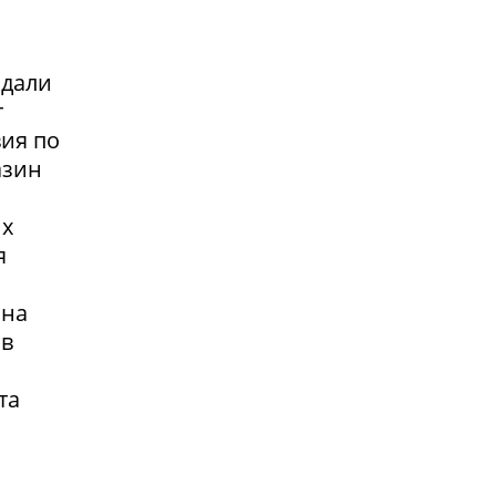
адали
т
вия по
азин
их
я
 на
 в
та