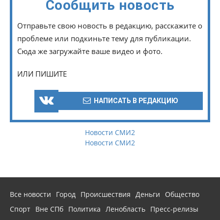
Сообщить новость
Отправьте свою новость в редакцию, расскажите о
проблеме или подкиньте тему для публикации.
Сюда же загружайте ваше видео и фото.
ИЛИ ПИШИТЕ
НАПИСАТЬ В РЕДАКЦИЮ
Новости СМИ2
Новости СМИ2
Все новости
Город
Происшествия
Деньги
Общество
Спорт
Вне СПб
Политика
Ленобласть
Пресс-релизы