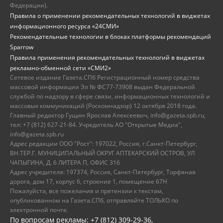
Федерации).
Правила о применении рекомендательных технологий в виджетах
информационного ресурса «24СМИ»
Рекомендательные технологии в блоках платформы рекомендаций
Sparrow
Правила применения рекомендательных технологий в виджетах
рекламно-обменной сети «СМИ2»
Сетевое издание Газета.СПб Регистрационный номер средства
массовой информации Эл № ФС77-73908 выдан Федеральной
службой по надзору в сфере связи, информационных технологий и
массовых коммуникаций (Роскомнадзор) 12 октября 2018 года.
Главный редактор Гущин Ярослав Алексеевич, info@gazeta.spb.ru,
тел: +7 (812) 627-21-84. Учредитель АО "Открытые Медиа",
info@gazeta.spb.ru
Адрес редакции ООО "Рост": 197022, Россия, г.Санкт-Петербург,
ВН.ТЕР.Г. МУНИЦИПАЛЬНЫЙ ОКРУГ АПТЕКАРСКИЙ ОСТРОВ, УЛ
ЧАПЫГИНА, Д. 6 ЛИТЕРА П, ОФИС 316
Адрес учредителя: 197374, Россия, Санкт-Петербург, Торфяная
дорога, дом 17, корпус 6, строение 1, помещение 67Н
Пожалуйста, все пожелания и претензии к текстам,
опубликованном на Газета.СПб, отправляйте ТОЛЬКО по
электронной почте.
По вопросам рекламы: +7 (812) 309-29-36,