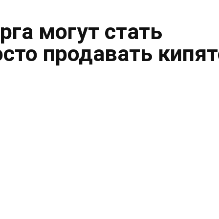
рга могут стать
осто продавать кипя