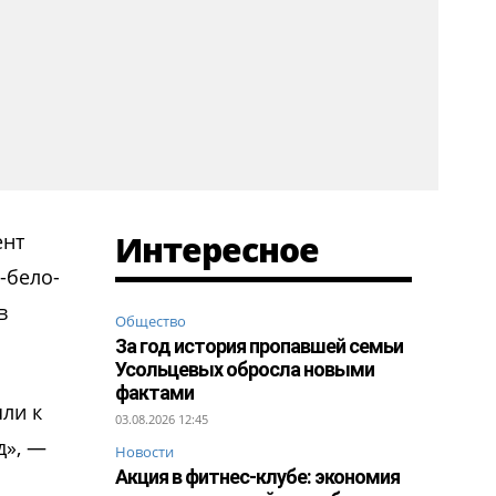
Интересное
ент
-бело-
в
Общество
За год история пропавшей семьи
Усольцевых обросла новыми
фактами
шли к
03.08.2026 12:45
д», —
Новости
Акция в фитнес-клубе: экономия