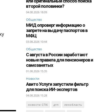
или оригинальный способ поиска
второй половинки?
04.08.2026 18:09
Общество
МИД опроверг информацию о
запрете на выдачу паспортов в
ку
МФЦ
03.08.2026 10:44
Общество
С августа в России заработают
новые правила для пенсионеров и
самозанятых
01.08.2026 15:35
Новости
Авито Услуги запустили фильтр
для поиска ИИ-экспертов
04.08.2026 15:28
новости СПб
дтп
ленобласть