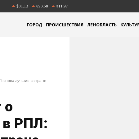
$81.13
€93.58
¥11.97
ГОРОД
ПРОИСШЕСТВИЯ
ЛЕНОБЛАСТЬ
КУЛЬТУ
Л: снова лучшие в стране
 о
 в РПЛ: