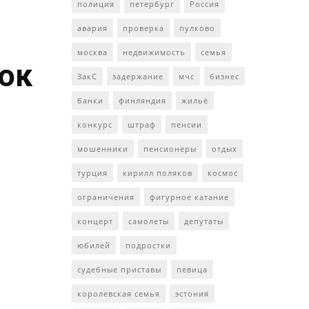
полиция
петербург
Россия
авария
проверка
пулково
москва
недвижимость
семья
ток
ЗакС
задержание
мчс
бизнес
банки
финляндия
жильё
конкурс
штраф
пенсии
мошенники
пенсионеры
отдых
турция
кирилл поляков
космос
ограничения
фигурное катание
концерт
самолеты
депутаты
юбилей
подростки
судебные приставы
певица
королевская семья
эстония