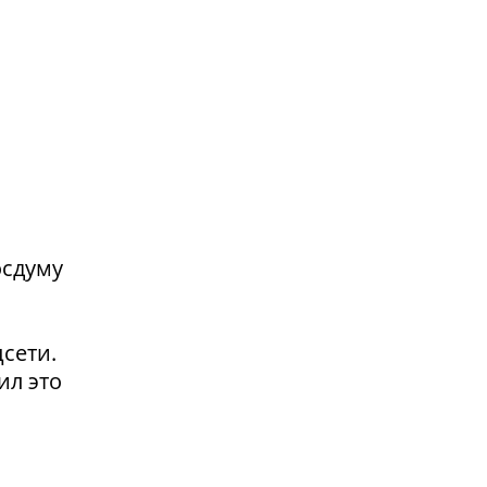
осдуму
сети.
ил это