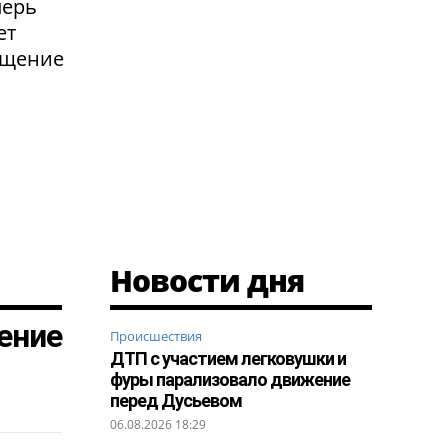
перь
ет
ащение
Новости дня
ение
Происшествия
ДТП с участием легковушки и
фуры парализовало движение
перед Дусьевом
06.08.2026 18:29