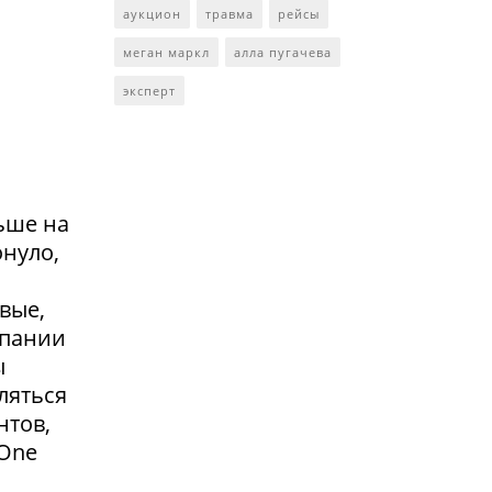
аукцион
травма
рейсы
меган маркл
алла пугачева
эксперт
ьше на
онуло,
вые,
мпании
ы
ляться
нтов,
 One