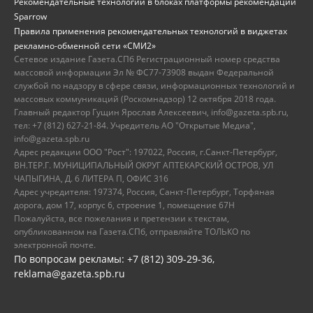
Рекомендательные технологии в блоках платформы рекомендаций
Sparrow
Правила применения рекомендательных технологий в виджетах
рекламно-обменной сети «СМИ2»
Сетевое издание Газета.СПб Регистрационный номер средства
массовой информации Эл № ФС77-73908 выдан Федеральной
службой по надзору в сфере связи, информационных технологий и
массовых коммуникаций (Роскомнадзор) 12 октября 2018 года.
Главный редактор Гущин Ярослав Алексеевич, info@gazeta.spb.ru,
тел: +7 (812) 627-21-84. Учредитель АО "Открытые Медиа",
info@gazeta.spb.ru
Адрес редакции ООО "Рост": 197022, Россия, г.Санкт-Петербург,
ВН.ТЕР.Г. МУНИЦИПАЛЬНЫЙ ОКРУГ АПТЕКАРСКИЙ ОСТРОВ, УЛ
ЧАПЫГИНА, Д. 6 ЛИТЕРА П, ОФИС 316
Адрес учредителя: 197374, Россия, Санкт-Петербург, Торфяная
дорога, дом 17, корпус 6, строение 1, помещение 67Н
Пожалуйста, все пожелания и претензии к текстам,
опубликованном на Газета.СПб, отправляйте ТОЛЬКО по
электронной почте.
По вопросам рекламы: +7 (812) 309-29-36,
reklama@gazeta.spb.ru