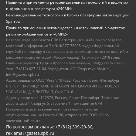
Правила о применении рекомендательных технологий в виджетах
информационного ресурса «24СМИ»
Рекомендательные технологии в блоках платформы рекомендаций
Sparrow
Правила применения рекомендательных технологий в виджетах
рекламно-обменной сети «СМИ2»
Сетевое издание Газета.СПб Регистрационный номер средства
массовой информации Эл № ФС77-73908 выдан Федеральной
службой по надзору в сфере связи, информационных технологий и
массовых коммуникаций (Роскомнадзор) 12 октября 2018 года.
Главный редактор Гущин Ярослав Алексеевич, info@gazeta.spb.ru,
тел: +7 (812) 627-21-84. Учредитель АО "Открытые Медиа",
info@gazeta.spb.ru
Адрес редакции ООО "Рост": 197022, Россия, г.Санкт-Петербург,
ВН.ТЕР.Г. МУНИЦИПАЛЬНЫЙ ОКРУГ АПТЕКАРСКИЙ ОСТРОВ, УЛ
ЧАПЫГИНА, Д. 6 ЛИТЕРА П, ОФИС 316
Адрес учредителя: 197374, Россия, Санкт-Петербург, Торфяная
дорога, дом 17, корпус 6, строение 1, помещение 67Н
Пожалуйста, все пожелания и претензии к текстам,
опубликованном на Газета.СПб, отправляйте ТОЛЬКО по
электронной почте.
По вопросам рекламы: +7 (812) 309-29-36,
reklama@gazeta.spb.ru