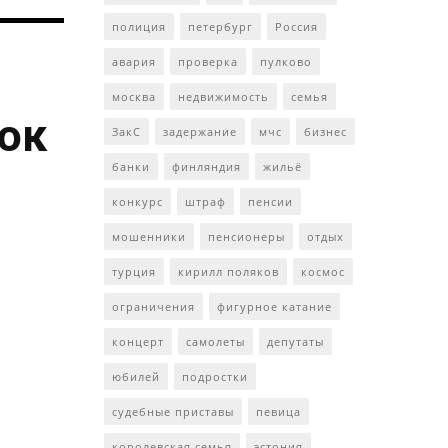
полиция
петербург
Россия
авария
проверка
пулково
москва
недвижимость
семья
ток
ЗакС
задержание
мчс
бизнес
банки
финляндия
жильё
конкурс
штраф
пенсии
мошенники
пенсионеры
отдых
турция
кирилл поляков
космос
ограничения
фигурное катание
концерт
самолеты
депутаты
юбилей
подростки
судебные приставы
певица
королевская семья
эстония