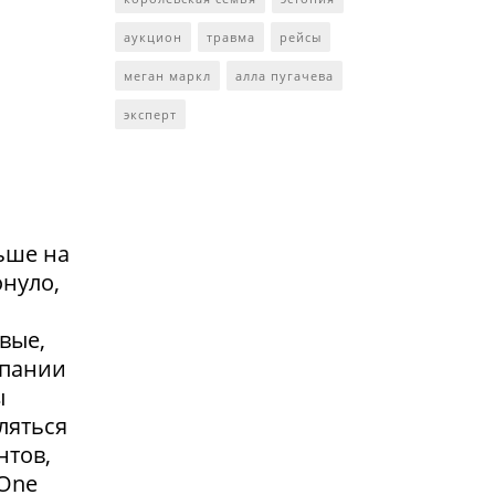
аукцион
травма
рейсы
меган маркл
алла пугачева
эксперт
ьше на
онуло,
вые,
мпании
ы
ляться
нтов,
 One