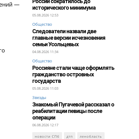
России сократилось до
шений —
исторического минимума
05.08.2026 12:53
Общество
Следователи назвали две
главные версии исчезновения
семьи Усольцевых
го
04.08.2026 11:34
Общество
Россияне стали чаще оформлять
гражданство островных
государств
05.08.2026 11:03
Звезды
Знакомый Пугачевой рассказал о
реабилитации певицы после
операции
06.08.2026 12:17
новости СПб
дтп
ленобласть