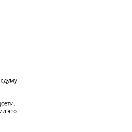
осдуму
сети.
ил это