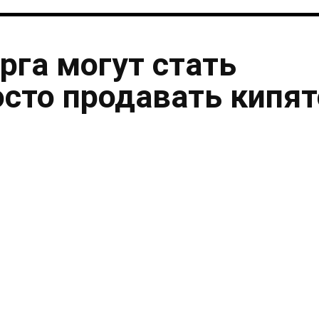
рга могут стать
осто продавать кипя