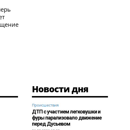
перь
ет
ащение
Новости дня
Происшествия
ДТП с участием легковушки и
фуры парализовало движение
перед Дусьевом