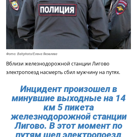
Фото: Baltphoto/Елена Яковлева
Вблизи железнодорожной станции Лигово
электропоезд насмерть сбил мужчину на путях.
Инцидент произошел в
минувшие выходные на 14
км 5 пикета
железнодорожной станции
Лигово. В этот момент по
путям шел электропоезд