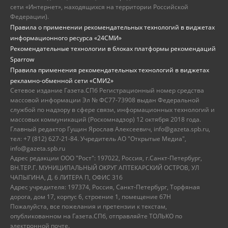
сети «Интернет», находящихся на территории Российской
Федерации).
Правила о применении рекомендательных технологий в виджетах
информационного ресурса «24СМИ»
Рекомендательные технологии в блоках платформы рекомендаций
Sparrow
Правила применения рекомендательных технологий в виджетах
рекламно-обменной сети «СМИ2»
Сетевое издание Газета.СПб Регистрационный номер средства
массовой информации Эл № ФС77-73908 выдан Федеральной
службой по надзору в сфере связи, информационных технологий и
массовых коммуникаций (Роскомнадзор) 12 октября 2018 года.
Главный редактор Гущин Ярослав Алексеевич, info@gazeta.spb.ru,
тел: +7 (812) 627-21-84. Учредитель АО "Открытые Медиа",
info@gazeta.spb.ru
Адрес редакции ООО "Рост": 197022, Россия, г.Санкт-Петербург,
ВН.ТЕР.Г. МУНИЦИПАЛЬНЫЙ ОКРУГ АПТЕКАРСКИЙ ОСТРОВ, УЛ
ЧАПЫГИНА, Д. 6 ЛИТЕРА П, ОФИС 316
Адрес учредителя: 197374, Россия, Санкт-Петербург, Торфяная
дорога, дом 17, корпус 6, строение 1, помещение 67Н
Пожалуйста, все пожелания и претензии к текстам,
опубликованном на Газета.СПб, отправляйте ТОЛЬКО по
электронной почте.