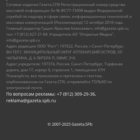
Сетевое издание Газета.СПб Регистрационный номер средства
массовой информации Эл № ФС77-73908 выдан Федеральной
службой по надзору в сфере связи, информационных технологий и
массовых коммуникаций (Роскомнадзор) 12 октября 2018 года.
Главный редактор Гущин Ярослав Алексеевич, info@gazeta.spb.ru,
тел: +7 (812) 627-21-84. Учредитель АО "Открытые Медиа",
info@gazeta.spb.ru
Адрес редакции ООО "Рост": 197022, Россия, г.Санкт-Петербург,
ВН.ТЕР.Г. МУНИЦИПАЛЬНЫЙ ОКРУГ АПТЕКАРСКИЙ ОСТРОВ, УЛ
ЧАПЫГИНА, Д. 6 ЛИТЕРА П, ОФИС 316
Адрес учредителя: 197374, Россия, Санкт-Петербург, Торфяная
дорога, дом 17, корпус 6, строение 1, помещение 67Н
Пожалуйста, все пожелания и претензии к текстам,
опубликованном на Газета.СПб, отправляйте ТОЛЬКО по
электронной почте.
По вопросам рекламы: +7 (812) 309-29-36,
reklama@gazeta.spb.ru
© 2007-2025 Gazeta.SPb