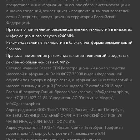
предоставления информации на основе сбора, систематизации и
анализа сведений, относящихся к предпочтениям пользователей
сети «Интернет», находящихся на территории Российской
Федерации).
Правила о применении рекомендательных технологий в виджетах
информационного ресурса «24СМИ»
Рекомендательные технологии в блоках платформы рекомендаций
Sparrow
Правила применения рекомендательных технологий в виджетах
рекламно-обменной сети «СМИ2»
Сетевое издание Газета.СПб Регистрационный номер средства
массовой информации Эл № ФС77-73908 выдан Федеральной
службой по надзору в сфере связи, информационных технологий и
массовых коммуникаций (Роскомнадзор) 12 октября 2018 года.
Главный редактор Гущин Ярослав Алексеевич, info@gazeta.spb.ru,
тел: +7 (812) 627-21-84. Учредитель АО "Открытые Медиа",
info@gazeta.spb.ru
Адрес редакции ООО "Рост": 197022, Россия, г.Санкт-Петербург,
ВН.ТЕР.Г. МУНИЦИПАЛЬНЫЙ ОКРУГ АПТЕКАРСКИЙ ОСТРОВ, УЛ
ЧАПЫГИНА, Д. 6 ЛИТЕРА П, ОФИС 316
Адрес учредителя: 197374, Россия, Санкт-Петербург, Торфяная
дорога, дом 17, корпус 6, строение 1, помещение 67Н
Пожалуйста, все пожелания и претензии к текстам,