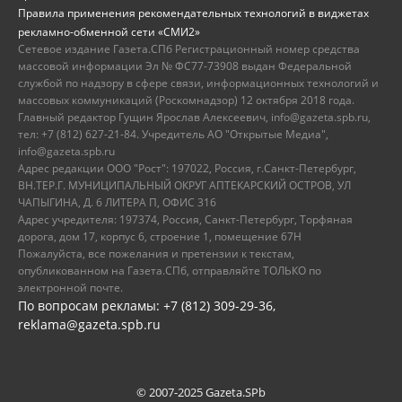
Правила применения рекомендательных технологий в виджетах
рекламно-обменной сети «СМИ2»
Сетевое издание Газета.СПб Регистрационный номер средства
массовой информации Эл № ФС77-73908 выдан Федеральной
службой по надзору в сфере связи, информационных технологий и
массовых коммуникаций (Роскомнадзор) 12 октября 2018 года.
Главный редактор Гущин Ярослав Алексеевич, info@gazeta.spb.ru,
тел: +7 (812) 627-21-84. Учредитель АО "Открытые Медиа",
info@gazeta.spb.ru
Адрес редакции ООО "Рост": 197022, Россия, г.Санкт-Петербург,
ВН.ТЕР.Г. МУНИЦИПАЛЬНЫЙ ОКРУГ АПТЕКАРСКИЙ ОСТРОВ, УЛ
ЧАПЫГИНА, Д. 6 ЛИТЕРА П, ОФИС 316
Адрес учредителя: 197374, Россия, Санкт-Петербург, Торфяная
дорога, дом 17, корпус 6, строение 1, помещение 67Н
Пожалуйста, все пожелания и претензии к текстам,
опубликованном на Газета.СПб, отправляйте ТОЛЬКО по
электронной почте.
По вопросам рекламы: +7 (812) 309-29-36,
reklama@gazeta.spb.ru
© 2007-2025 Gazeta.SPb